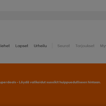
iehet
Lapset
Urheilu
Seurat
Tarjoukset
My
uperdeals – Löydä valikoidut suosikit huippuedulliseen hintaan.