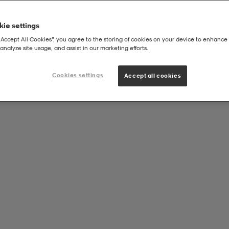
ie settings
“Accept All Cookies”, you agree to the storing of cookies on your device to enhance 
analyze site usage, and assist in our marketing efforts.
a Chelsea Boot
Cookies settings
Accept all cookies