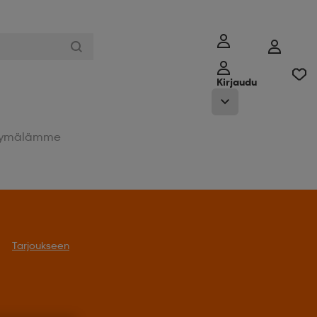
Kirjaudu
ymälämme
oukseen