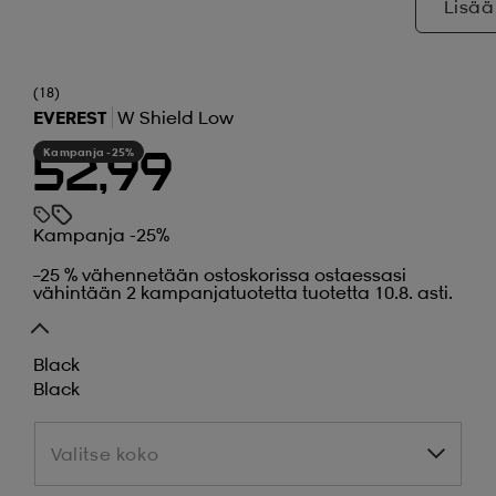
Lisää
(18)
EVEREST
W Shield Low
Kampanja -25%
52,99
Kampanja -25%
–25 % vähennetään ostoskorissa ostaessasi
vähintään 2 kampanjatuotetta tuotetta 10.8. asti.
Black
Black
Valitse koko
Valitse koko