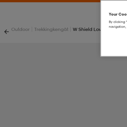
Your Cook
By clicking 
navigation, 
|
|
Outdoor
Trekkingkengät
W Shield Low