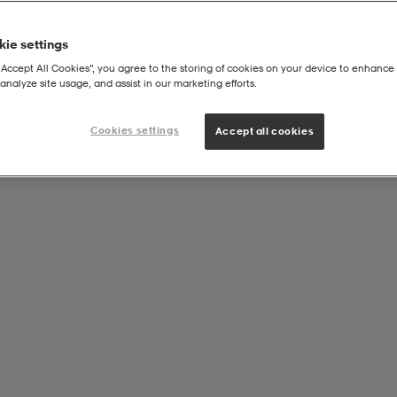
ie settings
“Accept All Cookies”, you agree to the storing of cookies on your device to enhance 
analyze site usage, and assist in our marketing efforts.
Cookies settings
Accept all cookies