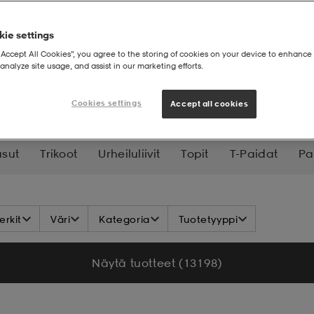
ie settings
“Accept All Cookies”, you agree to the storing of cookies on your device to enhance 
analyze site usage, and assist in our marketing efforts.
Cookies settings
Accept all cookies
sut
Trikoot
Urheiluliivit
Topit
T-Paidat
Pa
Käsineet & Lapaset
Huivit
Aluskerrastot
Su
rkit
Väri
Kategoria
Tuotetyyppi
a-Asut
Shortsit
Vaatehuolto
Näytä tuotteet (13 198)