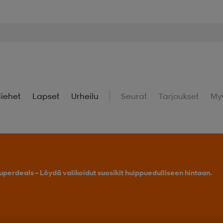
iehet
Lapset
Urheilu
Seurat
Tarjoukset
My
uperdeals – Löydä valikoidut suosikit huippuedulliseen hintaan.