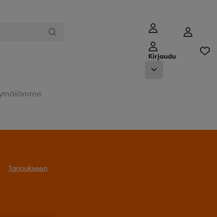
Kirjaudu
ymälämme
Tarjoukseen