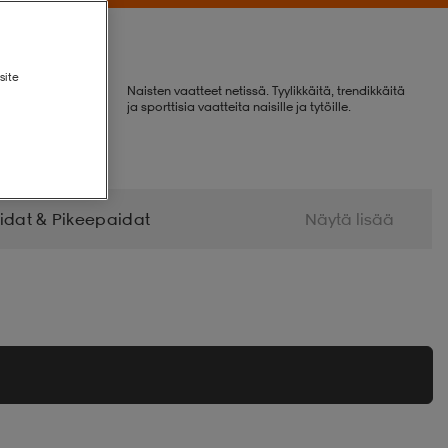
site
Naisten vaatteet netissä. Tyylikkäitä, trendikkäitä
ja sporttisia vaatteita naisille ja tytöille.
idat & Pikeepaidat
Näytä lisää
kat
Alusvaatteet