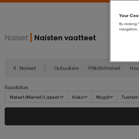
Your Cook
By clicking 
navigation, 
Naiset
Naisten vaatteet
Naiset
Uutuuksia
Pitkähihaiset
Hou
Hameet & Mekot
Takit
Pipot Ja Otsapannat
Suodatus
Naiset/Miehet/Lapset
Koko
Myyjä
Tuoteme
Sadevaatteet
Aurinkolasit
Lippikset
Uim