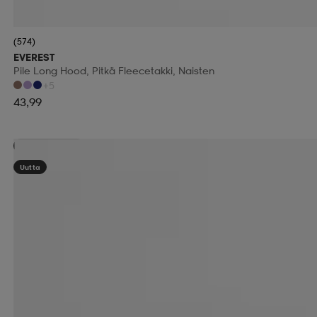
(574)
EVEREST
Pile Long Hood, Pitkä Fleecetakki, Naisten
+5
43,99
Kampanja -25%
Uutta