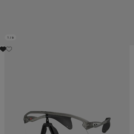
1
/
6