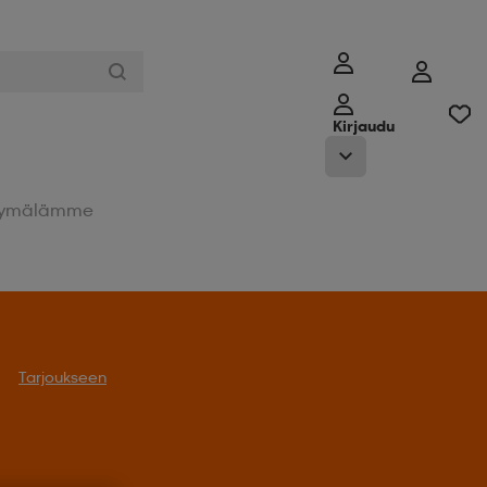
Kirjaudu
ymälämme
Tarjoukseen