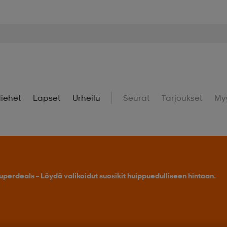
iehet
Lapset
Urheilu
Seurat
Tarjoukset
My
uperdeals – Löydä valikoidut suosikit huippuedulliseen hintaan.