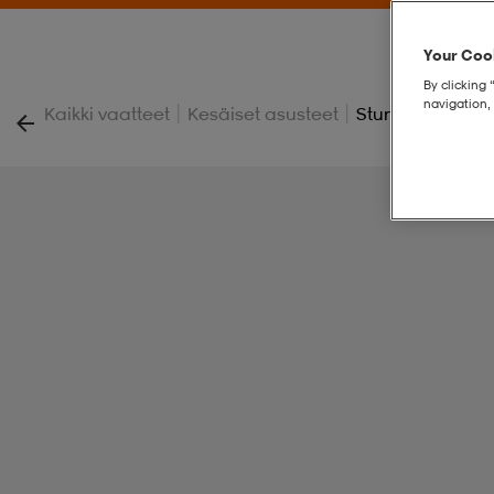
Your Cook
By clicking 
navigation, 
|
|
Kaikki vaatteet
Kesäiset asusteet
Stunt Devil