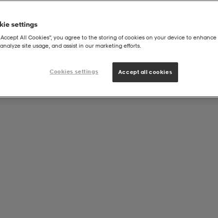
ie settings
“Accept All Cookies”, you agree to the storing of cookies on your device to enhance 
analyze site usage, and assist in our marketing efforts.
Cookies settings
Accept all cookies