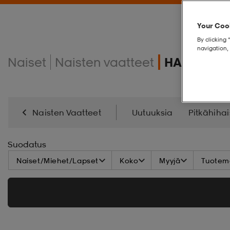
Your Cook
By clicking 
navigation, 
Naiset
Naisten vaatteet
HAMEET JA
Naisten Vaatteet
Uutuuksia
Pitkähihai
Hameet & Mekot
Takit
Pipot Ja Otsapannat
Suodatus
Naiset/Miehet/Lapset
Koko
Myyjä
Tuoteme
Sadevaatteet
Aurinkolasit
Lippikset
Uim