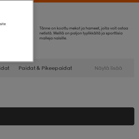
site
Tänne on koottu mekot ja hameet, joita voit ostaa
netistä. Meillä on paljon tyylikkäitä ja sporttisia
malleja naisille.
idat
Paidat & Pikeepaidat
Näytä lisää
kat
Alusvaatteet