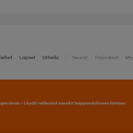
iehet
Lapset
Urheilu
Seurat
Tarjoukset
My
uperdeals – Löydä valikoidut suosikit huippuedulliseen hintaan.