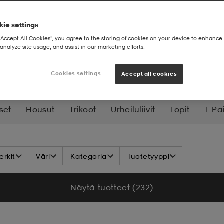
ie settings
“Accept All Cookies”, you agree to the storing of cookies on your device to enhance 
analyze site usage, and assist in our marketing efforts.
 MEKOT
Cookies settings
Accept all cookies
set
Housut
Trikoot
Urheiluliivit
Topit
T-Pa
Käsineet & Lapaset
Huivit
Aluskerrastot
Su
rkit
Väri
Kategoria
Tuotetyyppi
a-Asut
Shortsit
Vaatehuolto
Näytä tuotteet (232)