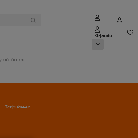
Kirjaudu
ymälämme
Tarjoukseen