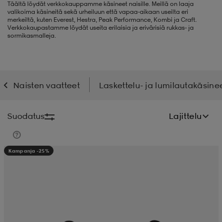
Täältä löydät verkkokauppamme käsineet naisille. Meillä on laaja
valikoima käsineitä sekä urheiluun että vapaa-aikaan useilta eri
liivit
ikengät
t & pikeepaidat
ikengät
t
saappaat
merkeiltä, kuten Everest, Hestra, Peak Performance, Kombi ja Craft.
Verkkokaupastamme löydät useita erilaisia ja erivärisiä rukkas- ja
sormikasmalleja.
ingkengät
t
ingkengät
at ja topit
elikengät
Naisten vaatteet
Laskettelu- ja lumilautakäsine
dat
engät
engät
t & pikeepaidat
allokengät
Suodatus
Lajittelu
t & pikeepaidat
ilykengät
 ja otsapannat
ilykengät
-/Tennis-kengät
Kampanja -25%
t & mekot
andy-/Käsipallo-kengät
eet & lapaset
andy-/Käsipallo-kengät
t & mekot
ikengät
allokengät
allokengät
engät