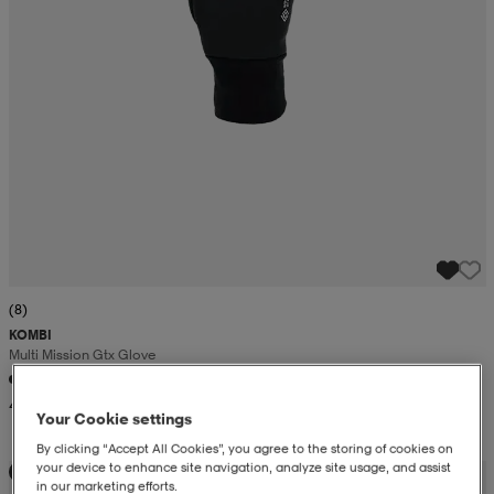
(8)
KOMBI
Multi Mission Gtx Glove
49,99
Your Cookie settings
By clicking “Accept All Cookies”, you agree to the storing of cookies on
your device to enhance site navigation, analyze site usage, and assist
Kampanja -25%
in our marketing efforts.