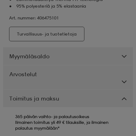
95% polyesteriä ja 5% elastaania
Art. nummer: 406475101
Turvallisuus- ja tuotetietoja
Myymäläsaldo
Arvostelut
Toimitus ja maksu
365 päivän vaihto- ja palautusoikeus
Ilmainen toimitus yli 49 € tilauksille, ja ilmainen
palautus myymälään*