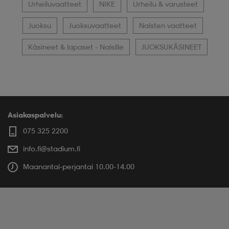
Urheiluvaatteet
NIKE
Urheilu & varusteet
Juoksu
Juoksuvaatteet
Naisten vaatteet
Käsineet & lapaset - Naisille
JUOKSUKÄSINEET
Asiakaspalvelu:
075 325 2200
info.fi@stadium.fi
Maanantai-perjantai 10.00-14.00