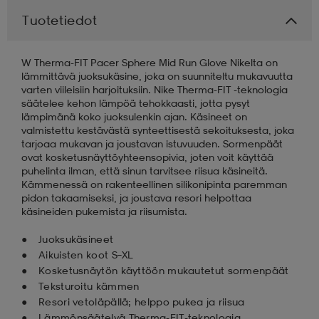
Tuotetiedot
aatteet
tarvikkeet
set
tarvikkeet
aatteet
W Therma-FIT Pacer Sphere Mid Run Glove Nikelta on
lämmittävä juoksukäsine, joka on suunniteltu mukavuutta
olasit
asut
set
varten viileisiin harjoituksiin. Nike Therma-FIT -teknologia
säätelee kehon lämpöä tehokkaasti, jotta pysyt
lämpimänä koko juoksulenkin ajan. Käsineet on
valmistettu kestävästä synteettisestä sekoituksesta, joka
set
it
a
tarjoaa mukavan ja joustavan istuvuuden. Sormenpäät
ovat kosketusnäyttöyhteensopivia, joten voit käyttää
puhelinta ilman, että sinun tarvitsee riisua käsineitä.
Kämmenessä on rakenteellinen silikonipinta paremman
asut
huolto
asut
pidon takaamiseksi, ja joustava resori helpottaa
käsineiden pukemista ja riisumista.
Juoksukäsineet
it
it
Aikuisten koot S–XL
Kosketusnäytön käyttöön mukautetut sormenpäät
Teksturoitu kämmen
huolto
huolto
Resori vetoläpällä; helppo pukea ja riisua
Lämmönsäätelyä Therma-FIT-teknologia