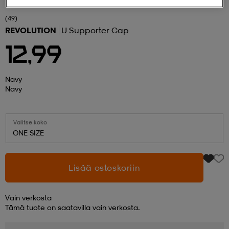
(49)
 ja otsapannat
kengät
rrastot
kengät
rit
alit
REVOLUTION
U Supporter Cap
12,99
eet & lapaset
skengät
ihaiset
skengät
tarvikkeet
Navy
Navy
saappaat
saappaat
eet & lapaset
kengät
Valitse koko
ONE SIZE
rrastot
alit
aatteet
alit
er
Lisää ostoskoriin
kengät
aatteet
kengät
rrastot
Vain verkosta
Tämä tuote on saatavilla vain verkosta.
aatteet
ykengät
olasit
ykengät