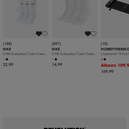
(188)
(897)
(10)
NIKE
NIKE
HOMEFITNESSC
U Nk Everyday Cush Crew
U Nk Everyday Cush Crew
Löpband 10 Km/
6pr-Bd
3pr
Manuaalinen Kal
Led-Display
22,99
14,99
Alkaen 109,
169,99