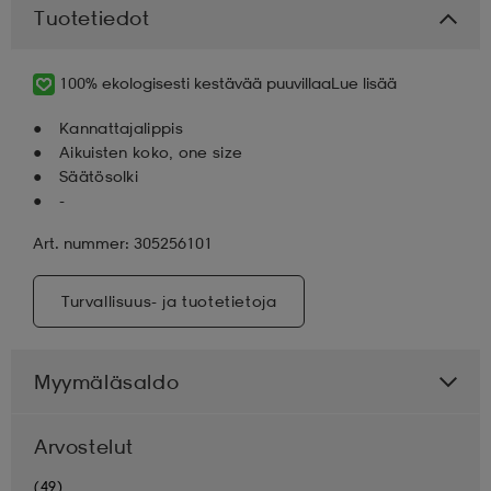
Tuotetiedot
aatteet
tarvikkeet
set
tarvikkeet
aatteet
100% ekologisesti kestävää puuvillaa
Lue lisää
Kannattajalippis
olasit
asut
set
Aikuisten koko, one size
Säätösolki
-
set
it
a
Art. nummer: 305256101
asut
huolto
asut
Turvallisuus- ja tuotetietoja
it
it
Myymäläsaldo
Arvostelut
huolto
huolto
(49)