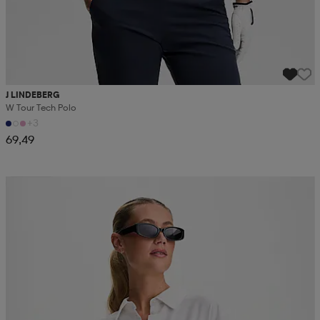
J LINDEBERG
W Tour Tech Polo
+3
69,49
Superdeal