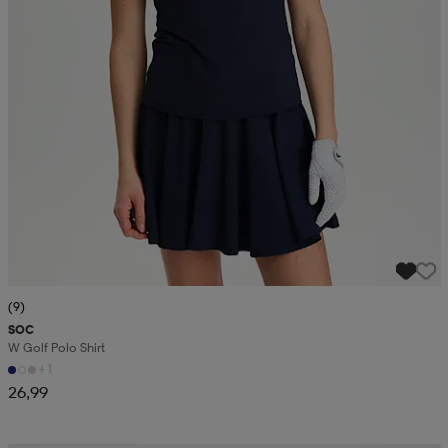
(9)
SOC
W Golf Polo Shirt
+1
26,99