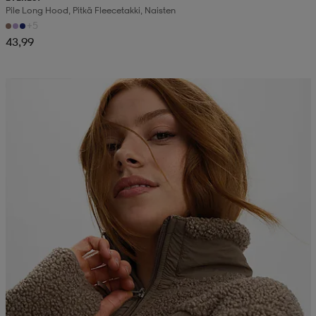
Pile Long Hood, Pitkä Fleecetakki, Naisten
+5
43,99
Kampanja -25%