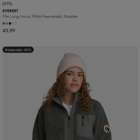
(575)
EVEREST
Pile Long Hood, Pitkä Fleecetakki, Naisten
+5
43,99
Kampanja -25%