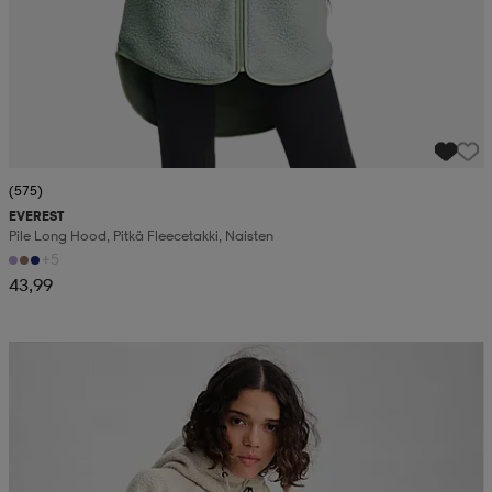
(575)
EVEREST
Pile Long Hood, Pitkä Fleecetakki, Naisten
+5
43,99
Kampanja -25%