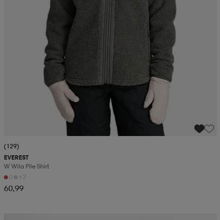
(129)
EVEREST
W Wila Pile Shirt
+2
60,99
Kampanja -25%