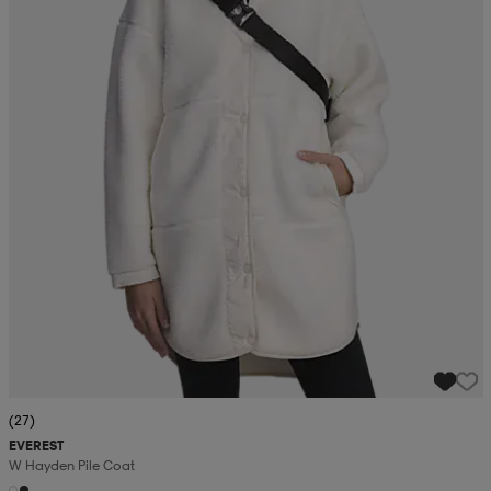
(27)
EVEREST
W Hayden Pile Coat