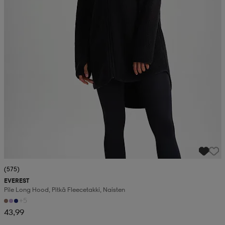
(575)
EVEREST
Pile Long Hood, Pitkä Fleecetakki, Naisten
+5
43,99