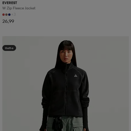
EVEREST
W Zip Fleece Jacket
+3
26,99
Kampanja -25%
Uutta