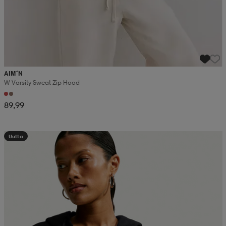
AIM´N
W Varsity Sweat Zip Hood
89,99
Uutta