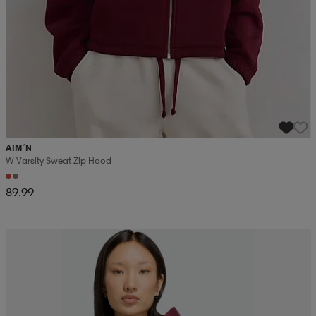
AIM´N
W Varsity Sweat Zip Hood
89,99