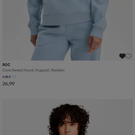
SOC
Core Sweat Hood, Huppari, Naisten
+2
26,99