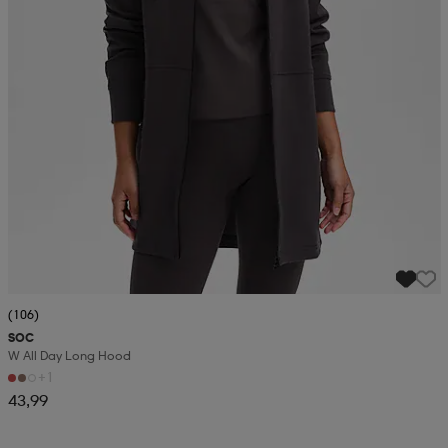
(106)
SOC
W All Day Long Hood
+1
43,99