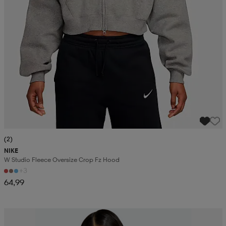
(2)
NIKE
W Studio Fleece Oversize Crop Fz Hood
+3
64,99