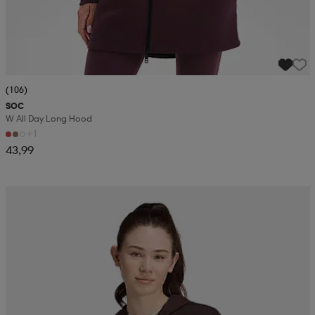
(106)
SOC
W All Day Long Hood
+1
43,99