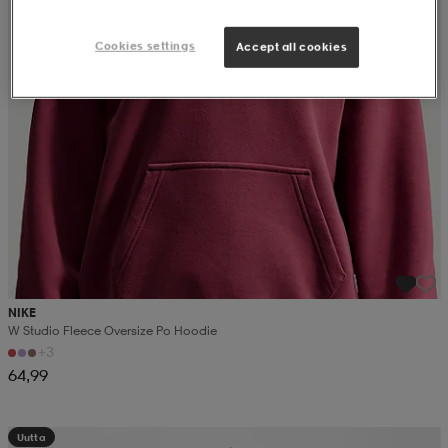
Cookies settings
Accept all cookies
NIKE
W Studio Fleece Oversize Po Hoodie
+3
64,99
Uutta