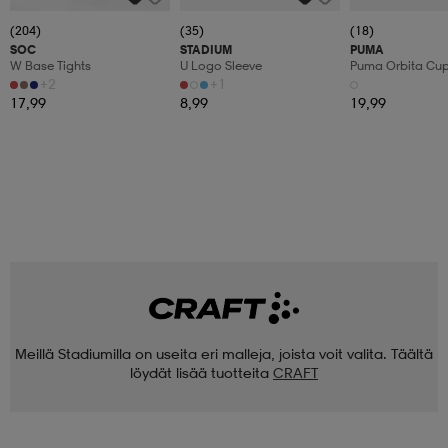
(204)
(35)
(18)
SOC
STADIUM
PUMA
W Base Tights
U Logo Sleeve
Puma Orbita Cup P
+2
+1
17,99
8,99
19,99
Meillä Stadiumilla on useita eri malleja, joista voit valita. Täältä
löydät lisää tuotteita
CRAFT