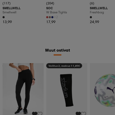
(117)
(204)
(6)
SMELLWELL
SOC
SMELLWELL
Smellwell
W Base Tights
Freshbag
+2
13,99
17,99
24,99
Muut ostivat
Katso hintaa
Valitse 2, maksa 11,49€