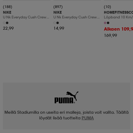
(188)
(897)
(10)
NIKE
NIKE
HOMEFITNESSC
U Nk Everyday Cush Crew
U Nk Everyday Cush Crew
Löpband 10 Km/
6pr-Bd
3pr
Manuaalinen Kal
Led-Display
22,99
14,99
Alkaen 109,
169,99
Meillä Stadiumilla on useita eri malleja, joista voit valita. Täältä
löydät lisää tuotteita
PUMA