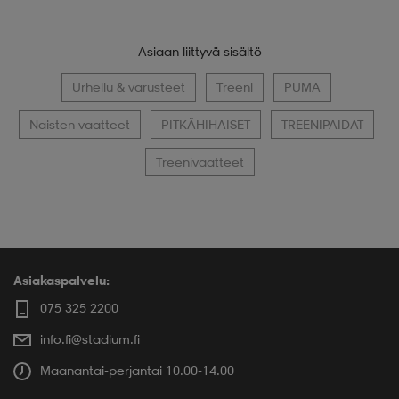
Asiaan liittyvä sisältö
Urheilu & varusteet
Treeni
PUMA
Naisten vaatteet
PITKÄHIHAISET
TREENIPAIDAT
Treenivaatteet
Asiakaspalvelu:
075 325 2200
info.fi@stadium.fi
Maanantai-perjantai 10.00-14.00