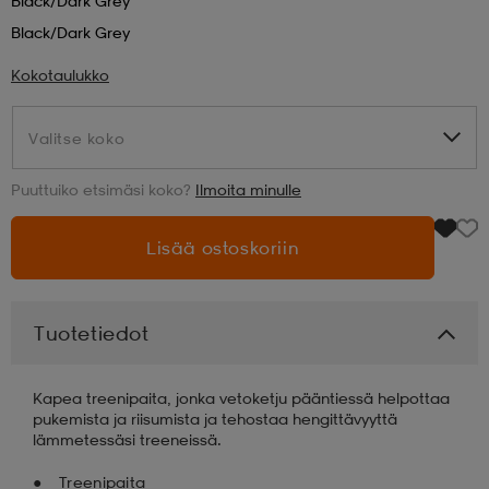
Black/dark Grey
Black/dark Grey
aatteet
tarvikkeet
set
tarvikkeet
aatteet
Kokotaulukko
olasit
asut
set
Valitse koko
Valitse koko
Puuttuiko etsimäsi koko?
Ilmoita minulle
set
it
a
Lisää ostoskoriin
asut
huolto
asut
Tuotetiedot
it
it
Kapea treenipaita, jonka vetoketju pääntiessä helpottaa
pukemista ja riisumista ja tehostaa hengittävyyttä
lämmetessäsi treeneissä.
huolto
huolto
Treenipaita