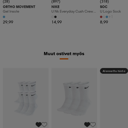
(28)
(897)
(318)
ORTHO MOVEMENT
NIKE
SOC
Gel Insole
U Nk Everyday Cush Crew
U Logo Sock
3pr
+1
29,99
14,99
8,99
Muut ostivat myös
Alennettu hinta