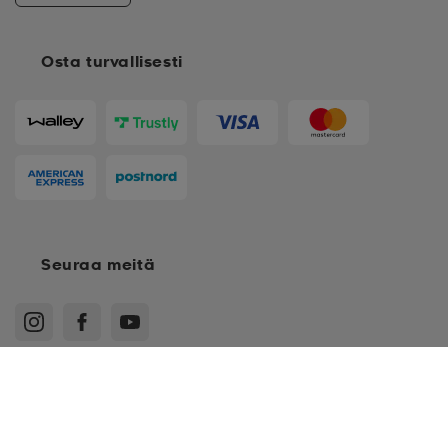
Osta turvallisesti
Seuraa meitä
XS