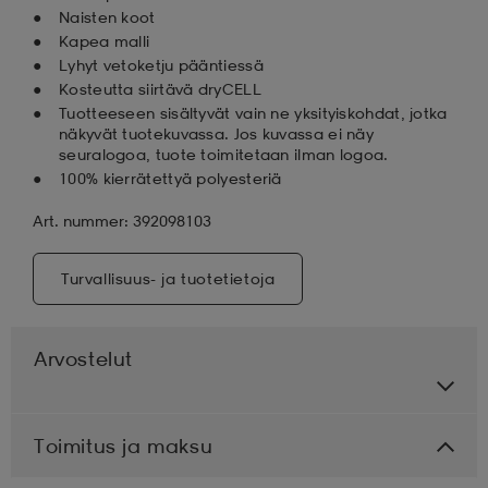
Naisten koot
Kapea malli
Lyhyt vetoketju pääntiessä
Kosteutta siirtävä dryCELL
Tuotteeseen sisältyvät vain ne yksityiskohdat, jotka
näkyvät tuotekuvassa. Jos kuvassa ei näy
seuralogoa, tuote toimitetaan ilman logoa.
100% kierrätettyä polyesteriä
Art. nummer: 392098103
Turvallisuus- ja tuotetietoja
Arvostelut
Toimitus ja maksu