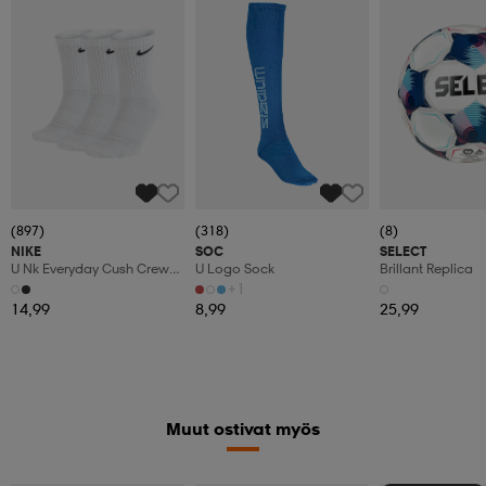
(897)
(318)
(8)
NIKE
SOC
SELECT
U Nk Everyday Cush Crew
U Logo Sock
Brillant Replica
3pr
+1
14,99
8,99
25,99
Muut ostivat myös