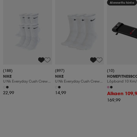
Alennettu hinta
(188)
(897)
(10)
NIKE
NIKE
HOMEFITNESSC
U Nk Everyday Cush Crew
U Nk Everyday Cush Crew
Löpband 10 Km/
6pr-Bd
3pr
Manuaalinen Kal
Led-Display
22,99
14,99
Alkaen 109,
169,99