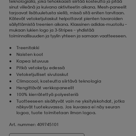
teknologialla, joka tehokkaasti siirtää kosteutta ja pitää
sinut viileänä ja kuivana aktiviteetin aikana. Mesh-paneelit
tarjoavat lisätuuletusta siellä, missä sitä eniten tarvitaan.
Kätevät vetoketjutaskut helpottavat pienten tavaroiden
säilyttämistä treenien aikana. Klassinen adidas-muotoilu –
mukaan lukien logo ja 3-Stripes – yhdistää
toiminnallisuuden ja tyylin yhteen ja samaan vaatteeseen.
Treenitakki
Naisten koot
Kapea istuvuus
Pitkä vetoketju edessä
Vetoketjulliset sivutaskut
Climacool; kosteutta siirtävä teknologia
Hengittävät verkkopaneelit
100% kierrätettyä polyesteriä
Tuotteeseen sisältyvät vain ne yksityiskohdat, jotka
näkyvät tuotekuvassa. Jos kuvassa ei näy seuran
logoa, tuote toimitetaan ilman logoa.
Art. nummer: 409745101