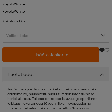
Royblu/white
aatteet
tarvikkeet
set
tarvikkeet
aatteet
Royblu/white
Kokotaulukko
olasit
asut
set
Valitse koko
Valitse koko
set
it
a
Lisää ostoskoriin
asut
huolto
asut
Tuotetiedot
it
it
Tiro 26 League Training Jacket on tekninen treenitakki
adidakselta, suunniteltu suoriutumaan intensiivisissä
harjoituksissa. Takissa on kapea istuvuus ja sporttinen
leikkaus, joka tarjoaa täyden liikkumisvapauden ja
huolto
huolto
modernin siluetin. Takki on varustettu Climacool-