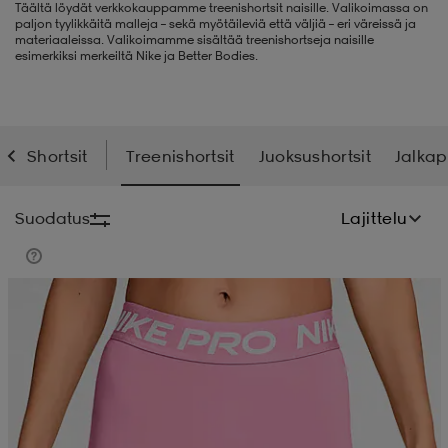
Täältä löydät verkkokauppamme treenishortsit naisille. Valikoimassa on
paljon tyylikkäitä malleja – sekä myötäileviä että väljiä – eri väreissä ja
liivit
ikengät
t & pikeepaidat
ikengät
t
saappaat
materiaaleissa. Valikoimamme sisältää treenishortseja naisille
esimerkiksi merkeiltä Nike ja Better Bodies.
ingkengät
t
ingkengät
at ja topit
elikengät
Shortsit
Treenishortsit
Juoksushortsit
Jalkap
dat
engät
engät
t & pikeepaidat
allokengät
Suodatus
Lajittelu
t & pikeepaidat
ilykengät
 ja otsapannat
ilykengät
-/Tennis-kengät
t & mekot
andy-/Käsipallo-kengät
eet & lapaset
andy-/Käsipallo-kengät
t & mekot
ikengät
allokengät
allokengät
engät