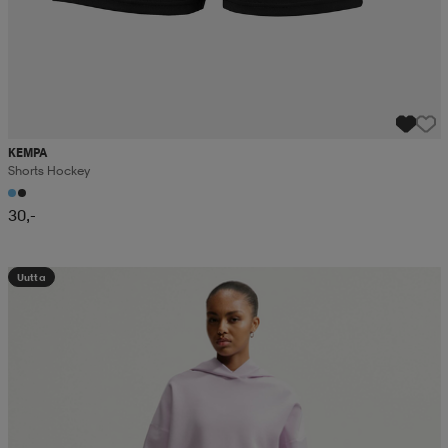
KEMPA
Shorts Hockey
30,-
Uutta