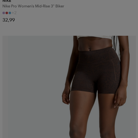
NIKE
Nike Pro Women's Mid-Rise 3" Biker
+2
aatteet
tarvikkeet
set
tarvikkeet
aatteet
32,99
olasit
asut
set
set
it
a
asut
huolto
asut
it
it
huolto
huolto