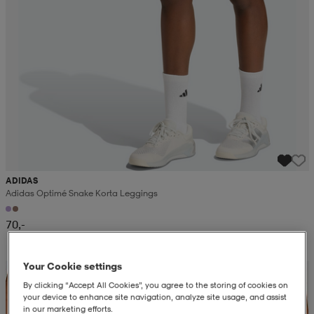
ADIDAS
Adidas Optimé Snake Korta Leggings
70,-
Your Cookie settings
Alennettu hinta
By clicking “Accept All Cookies”, you agree to the storing of cookies on
your device to enhance site navigation, analyze site usage, and assist
in our marketing efforts.