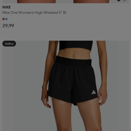
NIKE
Nike One Women's High-Waisted 5" Bi
29,99
Uutta