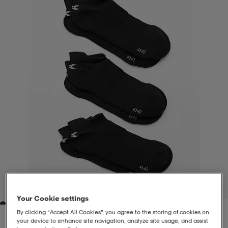
liivit
ikengät
t & pikeepaidat
ikengät
t
saappaat
ingkengät
t
ingkengät
at ja topit
elikengät
dat
engät
engät
t & pikeepaidat
allokengät
t & pikeepaidat
ilykengät
 ja otsapannat
ilykengät
-/Tennis-kengät
t & mekot
andy-/Käsipallo-kengät
eet & lapaset
andy-/Käsipallo-kengät
t & mekot
ikengät
1
/
2
Your Cookie settings
allokengät
allokengät
engät
By clicking “Accept All Cookies”, you agree to the storing of cookies on
your device to enhance site navigation, analyze site usage, and assist