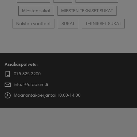
Miesten sukat
MIESTEN TEKNISET SUKAT
Naisten vaatteet
SUKAT
TEKNIKSET SUKAT
Asiakaspalvelu:
075 325 2200
info.fi@stadium.fi
Maanantai-perjantai 10.00-14.00