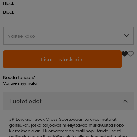
Black
Black
aatteet
tarvikkeet
set
tarvikkeet
aatteet
Valitse koko
Valitse koko
olasit
asut
set
Lisää ostoskoriin
set
it
a
Nouda tänään?
asut
huolto
asut
Valitse
myymälä
Tuotetiedot
it
it
3P Low Golf Sock Cross Sportswearilta ovat matalat
golfisukat, jotka tarjoavat miellyttävää mukavuutta koko
huolto
huolto
kierroksen ajan. Huomaamaton malli sopii täydellisesti
golfkenkiin ja on itsestään selvä valinta, kun haluat tuntea