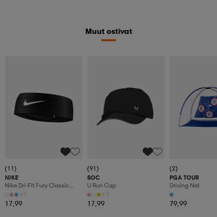
Muut ostivat
(11)
(91)
(2)
NIKE
SOC
PGA TOUR
Nike Dri-Fit Fury Classic
U Run Cap
Driving Net
Headband
+1
+1
17,99
17,99
79,99