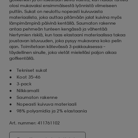
olosi mukavaksi ensimmäisestä lyönnistä viimeiseen
puttiin. Sukat on neulottu nopeasti kuivuvasta
materiaalista, joka auttaa pitämään jalat kuivina myös
lämpimämpinä päivinä kentällä. Saumaton rakenne
antaa pehmeän tunteen kengässä ja vähentää
hiertymien riskiä, kun taas elastaani materiaalissa takaa
joustavan istuvuuden, joka pysyy mukavana koko pelin
ajan. Toimitetaan kätevässä 3-pakkauksessa –
täydellinen sinulle, joka vietät mielelläsi paljon aikaa
golfkentällä.
Tekniset sukat
Koot 35–46
3-pack
Nilkkamalli
Saumaton rakenne
Nopeasti kuivuva materiaali
98% polyamidia ja 2% elastaania
Art. nummer: 411761102