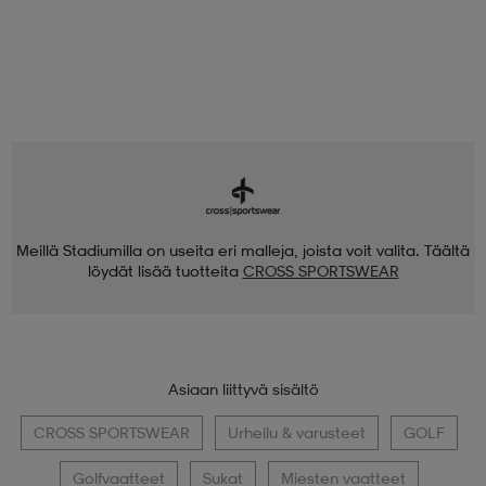
Meillä Stadiumilla on useita eri malleja, joista voit valita. Täältä
löydät lisää tuotteita
CROSS SPORTSWEAR
Asiaan liittyvä sisältö
CROSS SPORTSWEAR
Urheilu & varusteet
GOLF
Golfvaatteet
Sukat
Miesten vaatteet