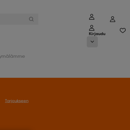
Kirjaudu
ymälämme
Tarjoukseen