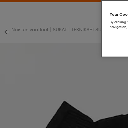
Your Cook
By clicking 
navigation, 
|
|
|
Naisten vaatteet
SUKAT
TEKNIKSET SUKAT
3p Mid