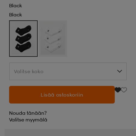
Black
Black
Valitse koko
Valitse koko
Lisää ostoskoriin
Nouda tänään?
Valitse
myymälä