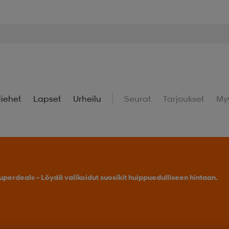
iehet
Lapset
Urheilu
Seurat
Tarjoukset
My
uperdeals – Löydä valikoidut suosikit huippuedulliseen hintaan.