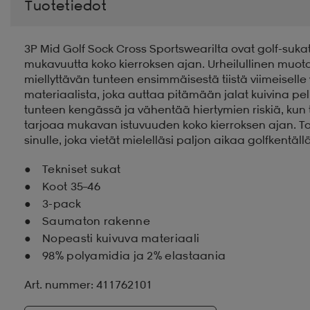
Tuotetiedot
3P Mid Golf Sock Cross Sportswearilta ovat golf-sukat
mukavuutta koko kierroksen ajan. Urheilullinen muotoi
miellyttävän tunteen ensimmäisestä tiistä viimeiselle 
materiaalista, joka auttaa pitämään jalat kuivina
tunteen kengässä ja vähentää hiertymien riskiä, kun 
tarjoaa mukavan istuvuuden koko kierroksen ajan. T
sinulle, joka vietät mielelläsi paljon aikaa golfkentällä
Tekniset sukat
Koot 35–46
3-pack
Saumaton rakenne
Nopeasti kuivuva materiaali
98% polyamidia ja 2% elastaania
Art. nummer: 411762101