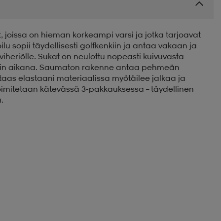
, joissa on hieman korkeampi varsi ja jotka tarjoavat
lu sopii täydellisesti golfkenkiin ja antaa vakaan ja
viheriölle. Sukat on neulottu nopeasti kuivuvasta
 pelin aikana. Saumaton rakenne antaa pehmeän
taas elastaani materiaalissa myötäilee jalkaa ja
oimitetaan kätevässä 3-pakkauksessa – täydellinen
.