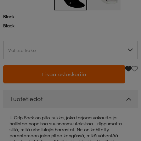
aatteet
tarvikkeet
set
tarvikkeet
aatteet
Black
Black
olasit
asut
set
Valitse koko
Valitse koko
set
it
a
Lisää ostoskoriin
asut
huolto
asut
Tuotetiedot
it
it
U Grip Sock on pito-sukka, joka tarjoaa vakautta ja
hallintaa nopeissa suunnanmuutoksissa – riippumatta
siitä, mitä urheilulajia harrastat. Ne on kehitetty
huolto
huolto
parantamaan jalan pitoa kengässä, mikä vähentää