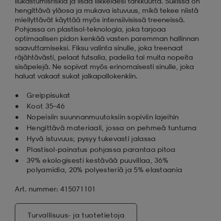
liukastumisriskiä ja lisää liikkeidesi tarkkuutta. Sukissa on
hengittävä yläosa ja mukava istuvuus, mikä tekee niistä
miellyttävät käyttää myös intensiivisissä treeneissä.
Pohjassa on plastisol-teknologia, joka tarjoaa
optimaalisen pidon kenkää vasten paremman hallinnan
saavuttamiseksi. Fiksu valinta sinulle, joka treenaat
räjähtävästi, pelaat futsalia, padelia tai muita nopeita
sisäpelejä. Ne sopivat myös erinomaisesti sinulle, joka
haluat vakaat sukat jalkapallokenkiin.
Greippisukat
Koot 35–46
Nopeisiin suunnanmuutoksiin sopiviin lajeihin
Hengittävä materiaali, jossa on pehmeä tuntuma
Hyvä istuvuus; pysyy tukevasti jalassa
Plastisol-painatus pohjassa parantaa pitoa
39% ekologisesti kestävää puuvillaa, 36%
polyamidia, 20% polyesteriä ja 5% elastaania
Art. nummer: 415071101
Turvallisuus- ja tuotetietoja