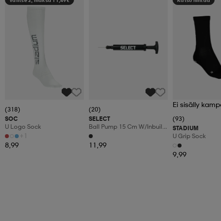
Ei sisälly kamp
(318)
(20)
SOC
SELECT
(93)
U Logo Sock
Ball Pump 15 Cm W/inbuilt
STADIUM
Hose
+1
U Grip Sock
8,99
11,99
9,99