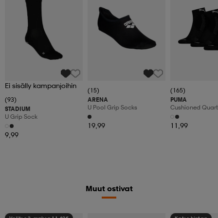
Ei sisälly kampanjoihin
(15)
(165)
(93)
ARENA
PUMA
U Pool Grip Socks
Cushioned Quart
STADIUM
U Grip Sock
19,99
11,99
9,99
Muut ostivat
Valitse 2, maksa 11,49€
Katso hintaa