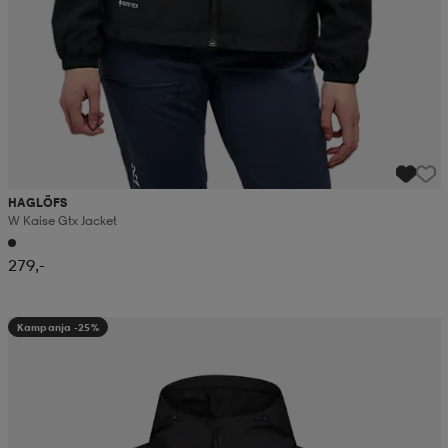
HAGLÖFS
W Kaise Gtx Jacket
279,-
Kampanja -25%