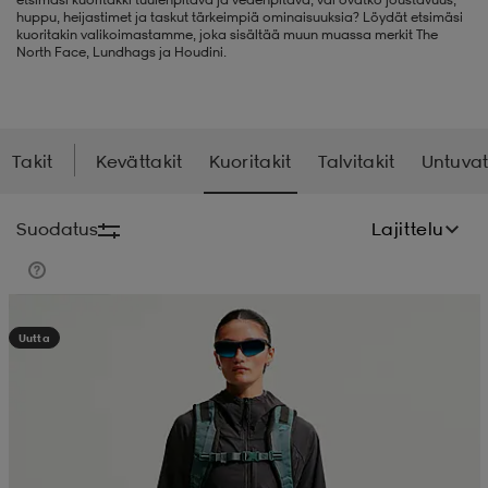
huppu, heijastimet ja taskut tärkeimpiä ominaisuuksia? Löydät etsimäsi
kuoritakin valikoimastamme, joka sisältää muun muassa merkit The
liivit
ikengät
t & pikeepaidat
ikengät
t
saappaat
North Face, Lundhags ja Houdini.
ingkengät
t
ingkengät
at ja topit
elikengät
Takit
Kevättakit
Kuoritakit
Talvitakit
Untuvat
dat
engät
engät
t & pikeepaidat
allokengät
Suodatus
Lajittelu
t & pikeepaidat
ilykengät
 ja otsapannat
ilykengät
-/Tennis-kengät
Kampanja -25%
Uutta
t & mekot
andy-/Käsipallo-kengät
eet & lapaset
andy-/Käsipallo-kengät
t & mekot
ikengät
allokengät
allokengät
engät