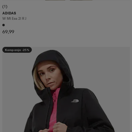
(1)
ADIDAS
W Mt Ess 2l R J
69,99
Kampanja -25%