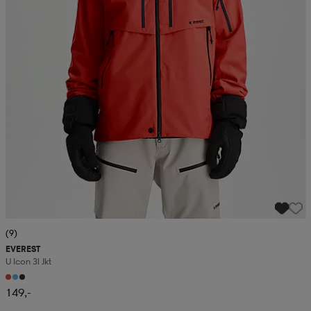
(9)
EVEREST
U Icon 3l Jkt
149,-