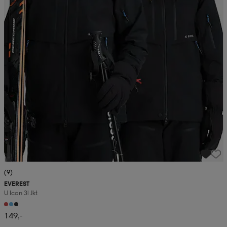
(9)
EVEREST
U Icon 3l Jkt
149,-