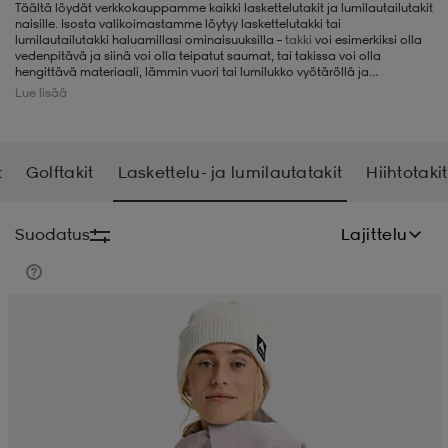
Täältä löydät verkkokauppamme kaikki laskettelutakit ja lumilautailutakit
naisille. Isosta valikoimastamme löytyy laskettelutakki tai
liivit
ikengät
t & pikeepaidat
ikengät
t
saappaat
lumilautailutakki haluamillasi ominaisuuksilla –
takki
voi esimerkiksi olla
vedenpitävä ja siinä voi olla teipatut saumat, tai takissa voi olla
hengittävä materiaali, lämmin vuori tai lumilukko vyötäröllä ja
hihansuissa. Valikoimassa on takkeja esimerkiksi merkeiltä Burton, Wear
Lue lisää
Colour, Peak Performance, Picture ja Helly Hansen.
ingkengät
t
ingkengät
at ja topit
elikengät
t
Golftakit
Laskettelu- ja lumilautatakit
Hiihtotakit
dat
engät
engät
t & pikeepaidat
allokengät
Suodatus
Lajittelu
t & pikeepaidat
ilykengät
 ja otsapannat
ilykengät
-/Tennis-kengät
t & mekot
andy-/Käsipallo-kengät
eet & lapaset
andy-/Käsipallo-kengät
t & mekot
ikengät
allokengät
allokengät
engät