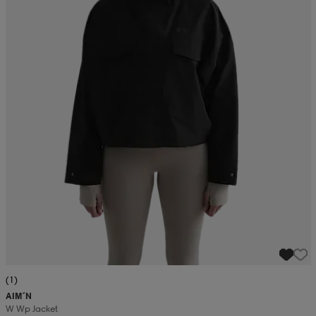
(1)
AIM´N
W Wp Jacket