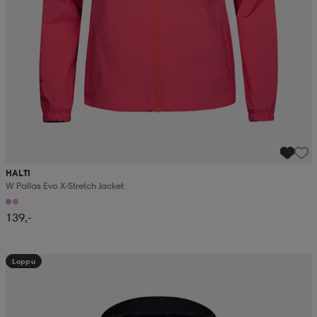
HALTI
W Pallas Evo X-Stretch Jacket
139,-
Loppu