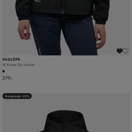
HAGLÖFS
W Kaise Gtx Jacket
279,-
Kampanja -25%