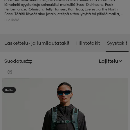
lämpimiä syystakkeja esimerkiksi merkeiltä Svea, Didriksons, Peak
Performance, Röhnisch, Helly Hansen, Kari Traa, Everest ja The North
liivit
ikengät
t & pikeepaidat
ikengät
t
saappaat
Face. Täältä löydät aina jotain, etsitpä sitten lyhyttä tai pitkää mallia,
hupulla tai ilman. Syksyn 2018 ajankohtaisimpia takkimalleja ovat
Lue lisää
esimerkiksi parka, trenssi, bomber, tikkitakki ja liner sekä tekniset ja
vedenpitävät takit, jotka sopivat sekä kaupungille että kävelyille
metsässä.
ingkengät
t
ingkengät
at ja topit
elikengät
Laskettelu- ja lumilautatakit
Hiihtotakit
Syystakit
dat
engät
engät
t & pikeepaidat
allokengät
Suodatus
Lajittelu
t & pikeepaidat
ilykengät
 ja otsapannat
ilykengät
-/Tennis-kengät
Kampanja -25%
Uutta
t & mekot
andy-/Käsipallo-kengät
eet & lapaset
andy-/Käsipallo-kengät
t & mekot
ikengät
allokengät
allokengät
engät