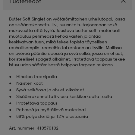
Tuotetiedot
aatteet
tarvikkeet
set
tarvikkeet
aatteet
Butter Soft Singlet on vyötärömittainen urheilutoppi, jossa
on sisäänrakennettu liivi, suunniteltu tarjoamaan sekä
mukavuutta että tyyliä. Joustava butter soft -materiaali
olasit
asut
set
muotoutuu pehmeästi kehoa vasten ja antaa
keskivahvan tuen, mikä tekee topista täydellisen
rauhallisempiin treeneihin tai rentoon arkityyliin. Mallissa
on pyöreä pääntie edessä ja syvä selkä, jossa on ohuet,
set
it
a
koristeelliset spagettiolkaimet. Irrotettava toppaus tekee
istuvuuden säätämisestä helppoa tarpeen mukaan.
Hihaton treenipaita
asut
huolto
asut
Naisten koot
Syvä selkäosa ja ohuet olkaimet
Sisäänrakennettu liiviosa keskikorkealla tuella
Irrotettava toppaus
it
it
Pehmeä ja myötäilevä materiaali
88% polyesteriä ja 12% elastaania
huolto
huolto
Art. nummer: 410570102