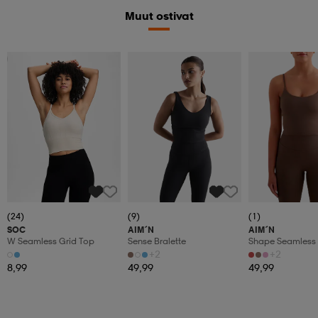
Muut ostivat
Superdeal
(24)
(9)
(1)
SOC
AIM´N
AIM´N
W Seamless Grid Top
Sense Bralette
Shape Seamless 
Singlet
+2
+2
8,99
49,99
49,99