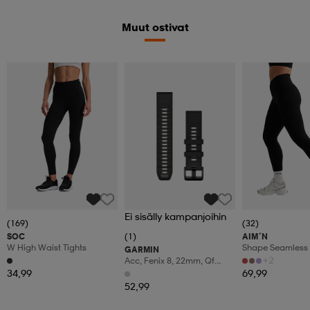
Muut ostivat
Ei sisälly kampanjoihin
(169)
(32)
SOC
(1)
AIM´N
W High Waist Tights
Shape Seamless 
GARMIN
+2
Acc, Fenix 8, 22mm, Qf
Blk/pebble Gry Silicone
34,99
69,99
Band
52,99