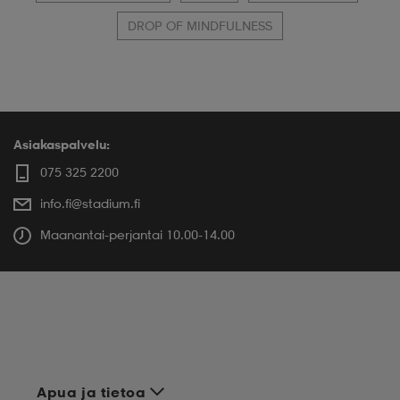
DROP OF MINDFULNESS
Asiakaspalvelu:
075 325 2200
info.fi@stadium.fi
Maanantai-perjantai 10.00-14.00
Apua ja tietoa