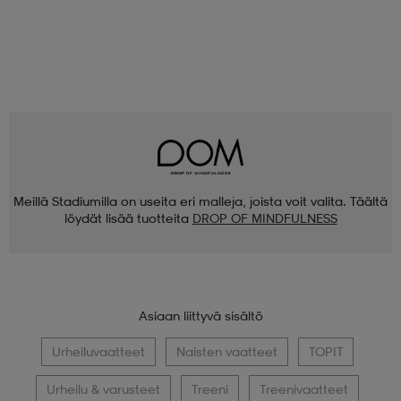
Meillä Stadiumilla on useita eri malleja, joista voit valita. Täältä
löydät lisää tuotteita
DROP OF MINDFULNESS
Asiaan liittyvä sisältö
Urheiluvaatteet
Naisten vaatteet
TOPIT
Urheilu & varusteet
Treeni
Treenivaatteet