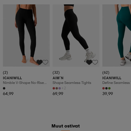
(2)
(32)
(62)
ICANIWILL
AIM´N
ICANIWILL
Nimble V-Shape No-Rise
Shape Seamless Tights
Define Seamless 
Tights W
+2
64,99
69,99
39,99
Muut ostivat