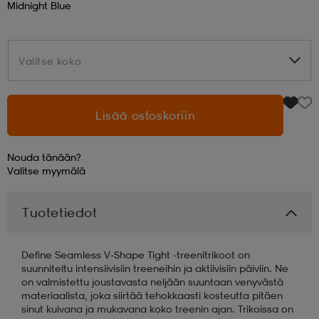
Midnight Blue
aatteet
tarvikkeet
set
tarvikkeet
aatteet
Valitse koko
Valitse koko
olasit
asut
set
Lisää ostoskoriin
set
it
a
Nouda tänään?
Valitse
myymälä
asut
huolto
asut
Tuotetiedot
it
it
Define Seamless V-Shape Tight -treenitrikoot on
suunniteltu intensiivisiin treeneihin ja aktiivisiin päiviin. Ne
on valmistettu joustavasta neljään suuntaan venyvästä
materiaalista, joka siirtää tehokkaasti kosteutta pitäen
huolto
huolto
sinut kuivana ja mukavana koko treenin ajan. Trikoissa on