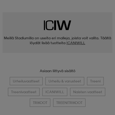
Meillä Stadiumilla on useita eri malleja, joista voit valita. Täältä
löydät lisää tuotteita
ICANIWILL
Asiaan liittyvä sisältö
Urheiluvaatteet
Urheilu & varusteet
Treeni
Treenivaatteet
ICANIWILL
Naisten vaatteet
TRIKOOT
TREENITRIKOOT