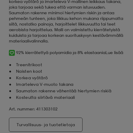
korkea vyötärö ja imarteleva V-mallinen leikkaus takana,
joka tarjoaa sekä tukea että varman istuvuuden.
Saumaton rakenne minimoi hiertymien riskin ja antaa
pehmeän tunteen, joka liikkuu kehon mukana riippumatta
siitä, nostatko painoja, harjoittelet liikkuvuutta tai teet
aerobista harjoittelua. Malli on valmistettu kierrätetyistä
kuiduista ja tarjoaa korkean suorituskyvyn kestävämmällä
materiaalivalinnalla.
92% kierrätettyä polyamidia ja 8% elastaania
Lue lisää
Treenitrikoot
Naisten koot
Korkea vyötärö
Imarteleva V-muoto takana
Saumaton rakenne vähentää hiertymien riskiä
Kosteutta siirtävä materiaali
Art. nummer: 411303102
Turvallisuus- ja tuotetietoja