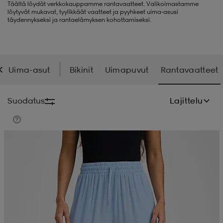
Täältä löydät verkkokauppamme rantavaatteet. Valikoimastamme
löytyvät mukavat, tyylikkäät vaatteet ja pyyhkeet uima-asusi
liivit
ikengät
t & pikeepaidat
ikengät
t
saappaat
täydennykseksi ja rantaelämyksen kohottamiseksi.
ingkengät
t
ingkengät
at ja topit
elikengät
Uima-asut
Bikinit
Uimapuvut
Rantavaatteet
dat
engät
engät
t & pikeepaidat
allokengät
Suodatus
Lajittelu
t & pikeepaidat
ilykengät
 ja otsapannat
ilykengät
-/Tennis-kengät
t & mekot
andy-/Käsipallo-kengät
eet & lapaset
andy-/Käsipallo-kengät
t & mekot
ikengät
allokengät
allokengät
engät