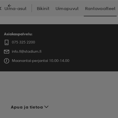
Uima-asut
Bikinit
Uimapuvut
Rantavaatteet
Asiakaspalvelu:
075 325 2200
info.fi@stadium.fi
Maanantai-perjantai 10.00-14.00
Apua ja tietoa