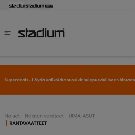
aisin
aisin
aisin
aisin
aisin
aisin
aisin
aisin
aisin
aisin
aisin
aisin
aisin
aisin
aisin
aisin
aisin
aisin
aisin
aisin
aisin
aisin
aisin
aisin
aisin
aisin
aisin
aisin
aisin
aisin
aisin
aisin
aisin
aisin
aisin
aisin
aisin
aisin
aisin
aisin
aisin
Takaisin
Takaisin
Takaisin
Takaisin
Takaisin
Takaisin
Takaisin
Takaisin
Takaisin
Takaisin
Takaisin
Takaisin
Takaisin
Takaisin
Takaisin
Takaisin
Takaisin
Takaisin
Takaisin
Takaisin
Takaisin
Takaisin
Takaisin
Takaisin
Takaisin
Takaisin
Takaisin
Takaisin
Takaisin
Takaisin
Takaisin
Takaisin
Takaisin
Takaisin
en vaatteet
en kengät
en vaatteet
en kengät
nvaatteet
n kengät
ksia
ksia
ksia
ksia
ksia
rit
ihaiset
ukengät
t
ukengät
aatteet
pallokengät
Superdeals – Löydä valikoidut suosikit huippuedulliseen hintaan
t
rit
dat
rit
ihaiset
ukengät
Naiset
Naisten vaatteet
UIMA-ASUT
RANTAVAATTEET
t
pallokengät
tomat
pallokengät
t
ingkengät