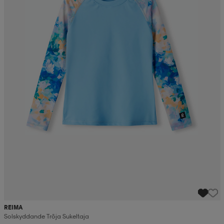
REIMA
Solskyddande Tröja Sukeltaja