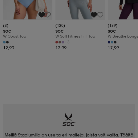
(3)
(120)
(139)
SOC
SOC
SOC
W Coast Top
W Soft Fitness Frill Top
W Breathe Longs
+3
12,99
12,99
17,99
Meillä Stadiumilla on useita eri malleja, joista voit valita. Täältä