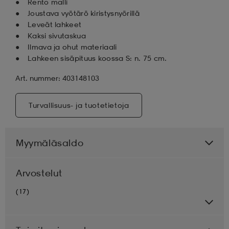
Rento malli
Joustava vyötärö kiristysnyörillä
Leveät lahkeet
Kaksi sivutaskua
Ilmava ja ohut materiaali
Lahkeen sisäpituus koossa S: n. 75 cm.
Art. nummer: 403148103
Turvallisuus- ja tuotetietoja
Myymäläsaldo
Arvostelut
(17)