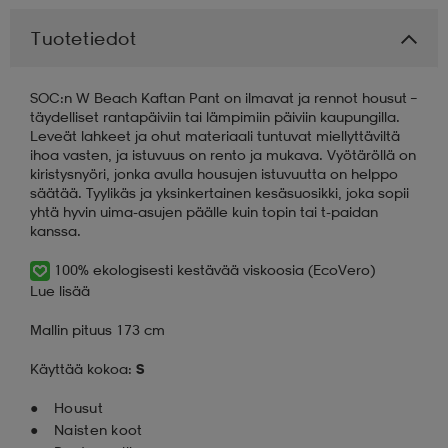
Tuotetiedot
aatteet
tarvikkeet
set
tarvikkeet
aatteet
SOC:n W Beach Kaftan Pant on ilmavat ja rennot housut –
täydelliset rantapäiviin tai lämpimiin päiviin kaupungilla.
olasit
asut
set
Leveät lahkeet ja ohut materiaali tuntuvat miellyttäviltä
ihoa vasten, ja istuvuus on rento ja mukava. Vyötäröllä on
kiristysnyöri, jonka avulla housujen istuvuutta on helppo
säätää. Tyylikäs ja yksinkertainen kesäsuosikki, joka sopii
set
it
a
yhtä hyvin uima-asujen päälle kuin topin tai t-paidan
kanssa.
asut
huolto
asut
100% ekologisesti kestävää viskoosia (EcoVero)
Lue lisää
Mallin pituus 173 cm
it
it
Käyttää kokoa:
S
Housut
huolto
huolto
Naisten koot