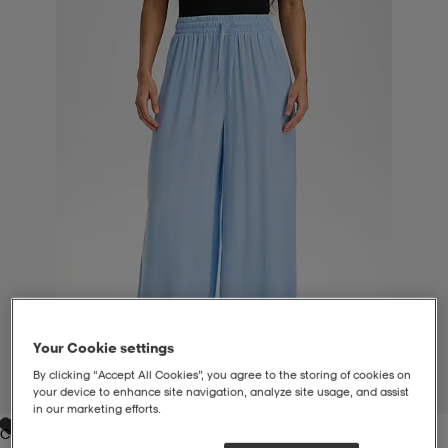
liivit
ikengät
t & pikeepaidat
ikengät
t
saappaat
ingkengät
t
ingkengät
at ja topit
elikengät
dat
engät
engät
t & pikeepaidat
allokengät
t & pikeepaidat
ilykengät
 ja otsapannat
ilykengät
-/Tennis-kengät
t & mekot
andy-/Käsipallo-kengät
eet & lapaset
andy-/Käsipallo-kengät
t & mekot
ikengät
Your Cookie settings
By clicking “Accept All Cookies”, you agree to the storing of cookies on
1
/
4
your device to enhance site navigation, analyze site usage, and assist
in our marketing efforts.
allokengät
allokengät
engät
Canal Blue