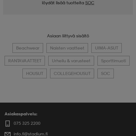
löydät lisää tuotteita
SOC
Asiaan liittyvä sisältö
Beachwear
Naisten vaatteet
UIMA-ASUT
RANTAVAATTEET
Urheilu & varusteet
Sporttimuoti
HOUSUT
COLLEGEHOUSUT
SOC
Asiakaspalvelu:
075 325 2200
info.fi@stadium.fi