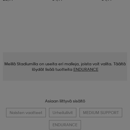
(62)
(169)
(305)
SOC
SOC
SOC
W Run 2 In 1 Shorts
W High Waist Tights
W Run Miles Tigh
+2
26,99
34,99
34,99
Meillä Stadiumilla on useita eri malleja, joista voit valita. Täältä
löydät lisää tuotteita
ENDURANCE
Asiaan liittyvä sisältö