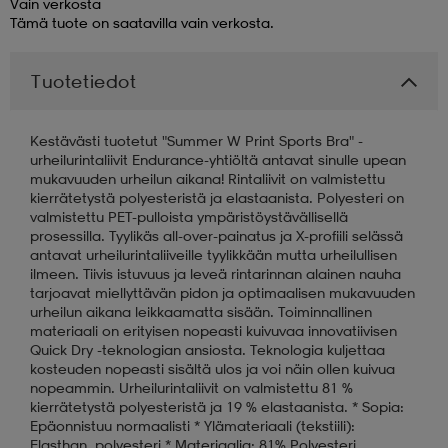
Vain verkosta
Tämä tuote on saatavilla vain verkosta.
aatteet
tarvikkeet
set
tarvikkeet
aatteet
Tuotetiedot
olasit
asut
set
Kestävästi tuotetut "Summer W Print Sports Bra" -
urheilurintaliivit Endurance-yhtiöltä antavat sinulle upean
mukavuuden urheilun aikana! Rintaliivit on valmistettu
set
it
a
kierrätetystä polyesteristä ja elastaanista. Polyesteri on
valmistettu PET-pulloista ympäristöystävällisellä
prosessilla. Tyylikäs all-over-painatus ja X-profiili selässä
antavat urheilurintaliiveille tyylikkään mutta urheilullisen
asut
huolto
asut
ilmeen. Tiivis istuvuus ja leveä rintarinnan alainen nauha
tarjoavat miellyttävän pidon ja optimaalisen mukavuuden
urheilun aikana leikkaamatta sisään. Toiminnallinen
materiaali on erityisen nopeasti kuivuvaa innovatiivisen
it
it
Quick Dry -teknologian ansiosta. Teknologia kuljettaa
kosteuden nopeasti sisältä ulos ja voi näin ollen kuivua
nopeammin. Urheilurintaliivit on valmistettu 81 %
kierrätetystä polyesteristä ja 19 % elastaanista. * Sopia:
huolto
huolto
Epäonnistuu normaalisti * Ylämateriaali (tekstiili):
Elasthan, polyesteri * Materiaalia: 81% Polyesteri