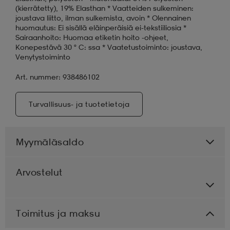
(kierrätetty), 19% Elasthan * Vaatteiden sulkeminen:
joustava liitto, ilman sulkemista, avoin * Olennainen
huomautus: Ei sisällä eläinperäisiä ei-tekstiiliosia *
Sairaanhoito: Huomaa etiketin hoito -ohjeet,
Konepestävä 30 ° C: ssa * Vaatetustoiminto: joustava,
Venytystoiminto
Art. nummer: 938486102
Turvallisuus- ja tuotetietoja
Myymäläsaldo
Arvostelut
Toimitus ja maksu