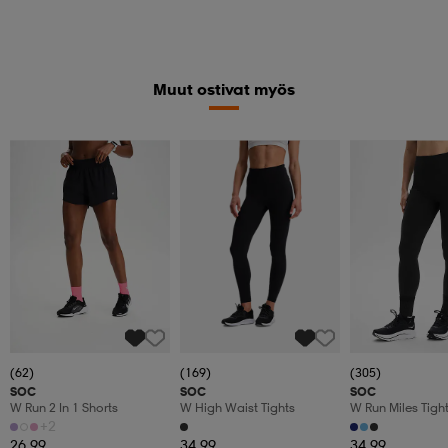
ATHLECIA
ATHLECIA
ENDURANCE
France W Sports Bra
Elli Sports Bra
Raleigh Sports B
+1
49,95
34,95
44,95
Muut ostivat myös