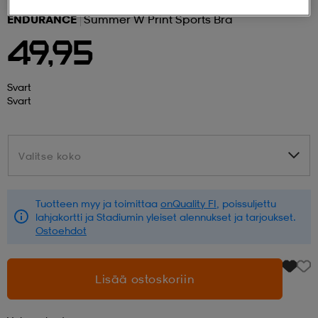
ENDURANCE
Summer W Print Sports Bra
 ja otsapannat
kengät
rrastot
kengät
rit
alit
49,95
eet & lapaset
skengät
ihaiset
skengät
tarvikkeet
Svart
Svart
saappaat
saappaat
eet & lapaset
kengät
Valitse koko
Valitse koko
rrastot
alit
aatteet
alit
er
Tuotteen myy ja toimittaa
onQuality FI
, poissuljettu
lahjakortti ja Stadiumin yleiset alennukset ja tarjoukset.
Ostoehdot
kengät
aatteet
kengät
rrastot
Lisää ostoskoriin
aatteet
ykengät
olasit
ykengät