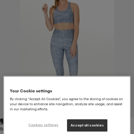
liivit
ikengät
t & pikeepaidat
ikengät
t
saappaat
ingkengät
t
ingkengät
at ja topit
elikengät
dat
engät
engät
t & pikeepaidat
allokengät
t & pikeepaidat
ilykengät
 ja otsapannat
ilykengät
-/Tennis-kengät
Your Cookie settings
By clicking “Accept All Cookies”, you agree to the storing of cookies on
t & mekot
andy-/Käsipallo-kengät
eet & lapaset
andy-/Käsipallo-kengät
t & mekot
ikengät
your device to enhance site navigation, analyze site usage, and assist
in our marketing efforts.
1
/
7
Svart
allokengät
allokengät
engät
Cookies settings
Accept all cookies
Svart