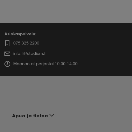
Naisten vaatteet
Urheiluliivit
MEDIUM SUPPORT
ENDURANCE
Asiakaspalvelu:
075 325 2200
info.fi@stadium.fi
Maanantai-perjantai 10.00-14.00