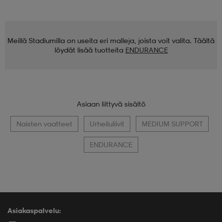
Meillä Stadiumilla on useita eri malleja, joista voit valita. Täältä
löydät lisää tuotteita
ENDURANCE
Asiaan liittyvä sisältö
Naisten vaatteet
Urheiluliivit
MEDIUM SUPPORT
ENDURANCE
Asiakaspalvelu: