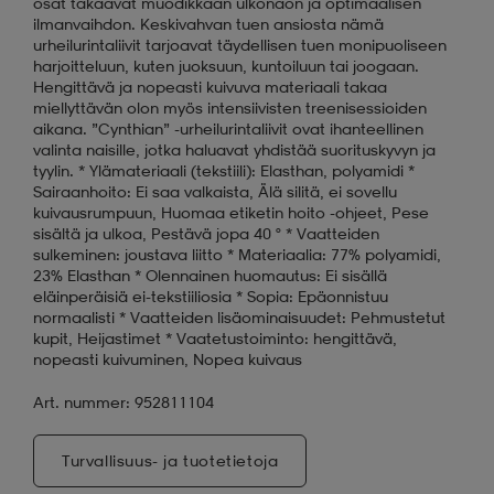
osat takaavat muodikkaan ulkonäön ja optimaalisen
ilmanvaihdon. Keskivahvan tuen ansiosta nämä
urheilurintaliivit tarjoavat täydellisen tuen monipuoliseen
harjoitteluun, kuten juoksuun, kuntoiluun tai joogaan.
Hengittävä ja nopeasti kuivuva materiaali takaa
miellyttävän olon myös intensiivisten treenisessioiden
aikana. ”Cynthian” -urheilurintaliivit ovat ihanteellinen
valinta naisille, jotka haluavat yhdistää suorituskyvyn ja
tyylin. * Ylämateriaali (tekstiili): Elasthan, polyamidi *
Sairaanhoito: Ei saa valkaista, Älä silitä, ei sovellu
kuivausrumpuun, Huomaa etiketin hoito -ohjeet, Pese
sisältä ja ulkoa, Pestävä jopa 40 ° * Vaatteiden
sulkeminen: joustava liitto * Materiaalia: 77% polyamidi,
23% Elasthan * Olennainen huomautus: Ei sisällä
eläinperäisiä ei-tekstiiliosia * Sopia: Epäonnistuu
normaalisti * Vaatteiden lisäominaisuudet: Pehmustetut
kupit, Heijastimet * Vaatetustoiminto: hengittävä,
nopeasti kuivuminen, Nopea kuivaus
Art. nummer: 952811104
Turvallisuus- ja tuotetietoja