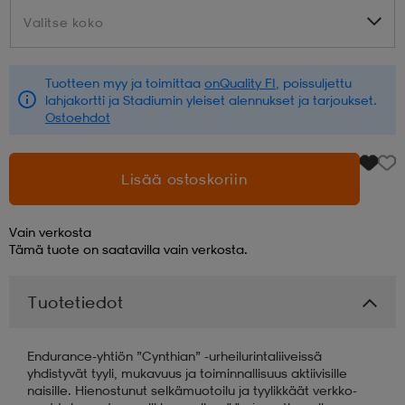
Valitse koko
Valitse koko
aatteet
tarvikkeet
set
tarvikkeet
aatteet
Tuotteen myy ja toimittaa
onQuality FI
, poissuljettu
lahjakortti ja Stadiumin yleiset alennukset ja tarjoukset.
olasit
asut
set
Ostoehdot
set
it
a
Lisää ostoskoriin
Vain verkosta
asut
huolto
asut
Tämä tuote on saatavilla vain verkosta.
Tuotetiedot
it
it
Endurance-yhtiön ”Cynthian” -urheilurintaliiveissä
yhdistyvät tyyli, mukavuus ja toiminnallisuus aktiivisille
huolto
huolto
naisille. Hienostunut selkämuotoilu ja tyylikkäät verkko-