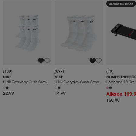
Alennettu hinta
(188)
(897)
(10)
NIKE
NIKE
HOMEFITNESSC
U Nk Everyday Cush Crew
U Nk Everyday Cush Crew
Löpband 10 Km/
6pr-Bd
3pr
Manuaalinen Kal
Led-Display
22,99
14,99
Alkaen 109,
169,99