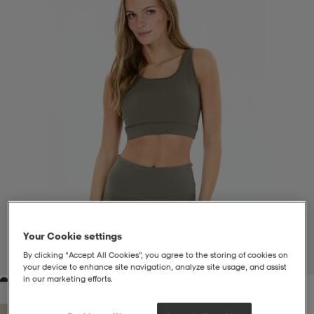
liivit
ikengät
t & pikeepaidat
ikengät
t
saappaat
ingkengät
t
ingkengät
at ja topit
elikengät
dat
engät
engät
t & pikeepaidat
allokengät
t & pikeepaidat
ilykengät
 ja otsapannat
ilykengät
-/Tennis-kengät
Your Cookie settings
t & mekot
andy-/Käsipallo-kengät
eet & lapaset
andy-/Käsipallo-kengät
t & mekot
ikengät
By clicking “Accept All Cookies”, you agree to the storing of cookies on
1
/
7
your device to enhance site navigation, analyze site usage, and assist
in our marketing efforts.
allokengät
allokengät
engät