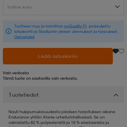
Valitse koko
Valitse koko
aatteet
tarvikkeet
set
tarvikkeet
aatteet
Tuotteen myy ja toimittaa
onQuality FI
, poissuljettu
lahjakortti ja Stadiumin yleiset alennukset ja tarjoukset.
olasit
asut
set
Ostoehdot
set
it
a
Lisää ostoskoriin
Vain verkosta
asut
huolto
asut
Tämä tuote on saatavilla vain verkosta.
Tuotetiedot
it
it
Nauti huippumukavuudesta jokaisen harjoituksen aikana
Endurance-yhtiön Alanie-urheilurintaliiveissä. Se on
huolto
huolto
valmistettu 82 % polyesteristä ja 18 % elastaanista ja