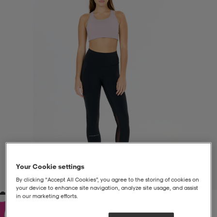
liivit
ikengät
t & pikeepaidat
ikengät
t
saappaat
ingkengät
t
ingkengät
at ja topit
elikengät
dat
engät
engät
t & pikeepaidat
allokengät
t & pikeepaidat
ilykengät
 ja otsapannat
ilykengät
-/Tennis-kengät
t & mekot
andy-/Käsipallo-kengät
eet & lapaset
andy-/Käsipallo-kengät
t & mekot
ikengät
Your Cookie settings
1
/
8
By clicking “Accept All Cookies”, you agree to the storing of cookies on
your device to enhance site navigation, analyze site usage, and assist
in our marketing efforts.
allokengät
allokengät
engät