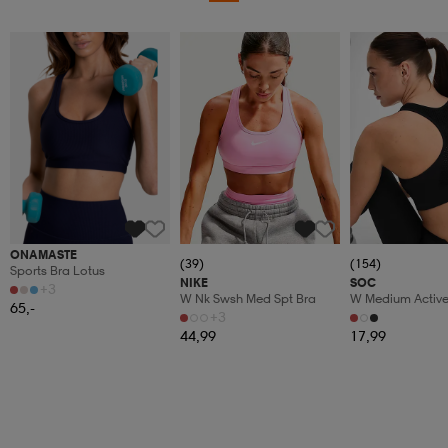
Katso hintaa
ONAMASTE
(39)
(154)
Sports Bra Lotus
NIKE
SOC
+3
W Nk Swsh Med Spt Bra
W Medium Active
65,-
+3
44,99
17,99