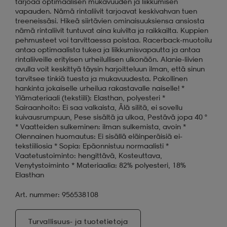
tarjoaa optimaalisen mukavuuden ja liikkumisen
vapauden. Nämä rintaliivit tarjoavat keskivahvan tuen
treeneissäsi. Hikeä siirtävien ominaisuuksiensa ansiosta
nämä rintaliivit tuntuvat aina kuivilta ja raikkailta. Kuppien
pehmusteet voi tarvittaessa poistaa. Racerback-muotoilu
antaa optimaalista tukea ja liikkumisvapautta ja antaa
rintaliiveille erityisen urheilullisen ulkonäön. Alanie-liivien
avulla voit keskittyä täysin harjoitteluun ilman, että sinun
tarvitsee tinkiä tuesta ja mukavuudesta. Pakollinen
hankinta jokaiselle urheilua rakastavalle naiselle! *
Ylämateriaali (tekstiili): Elasthan, polyesteri *
Sairaanhoito: Ei saa valkaista, Älä silitä, ei sovellu
kuivausrumpuun, Pese sisältä ja ulkoa, Pestävä jopa 40 °
* Vaatteiden sulkeminen: ilman sulkemista, avoin *
Olennainen huomautus: Ei sisällä eläinperäisiä ei-
tekstiiliosia * Sopia: Epäonnistuu normaalisti *
Vaatetustoiminto: hengittävä, Kosteuttava,
Venytystoiminto * Materiaalia: 82% polyesteri, 18%
Elasthan
Art. nummer: 956538108
Turvallisuus- ja tuotetietoja