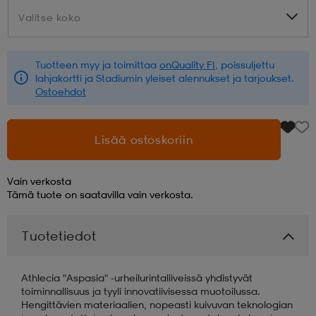
Valitse koko
Valitse koko
aatteet
tarvikkeet
set
tarvikkeet
aatteet
Tuotteen myy ja toimittaa
onQuality FI
, poissuljettu
lahjakortti ja Stadiumin yleiset alennukset ja tarjoukset.
olasit
asut
set
Ostoehdot
set
it
a
Lisää ostoskoriin
Vain verkosta
asut
huolto
asut
Tämä tuote on saatavilla vain verkosta.
Tuotetiedot
it
it
Athlecia "Aspasia" -urheilurintaliiveissä yhdistyvät
toiminnallisuus ja tyyli innovatiivisessa muotoilussa.
huolto
huolto
Hengittävien materiaalien, nopeasti kuivuvan teknologian