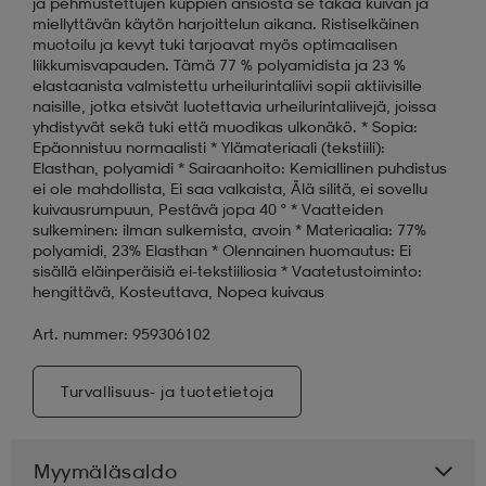
ja pehmustettujen kuppien ansiosta se takaa kuivan ja
miellyttävän käytön harjoittelun aikana. Ristiselkäinen
muotoilu ja kevyt tuki tarjoavat myös optimaalisen
liikkumisvapauden. Tämä 77 % polyamidista ja 23 %
elastaanista valmistettu urheilurintaliivi sopii aktiivisille
naisille, jotka etsivät luotettavia urheilurintaliivejä, joissa
yhdistyvät sekä tuki että muodikas ulkonäkö. * Sopia:
Epäonnistuu normaalisti * Ylämateriaali (tekstiili):
Elasthan, polyamidi * Sairaanhoito: Kemiallinen puhdistus
ei ole mahdollista, Ei saa valkaista, Älä silitä, ei sovellu
kuivausrumpuun, Pestävä jopa 40 ° * Vaatteiden
sulkeminen: ilman sulkemista, avoin * Materiaalia: 77%
polyamidi, 23% Elasthan * Olennainen huomautus: Ei
sisällä eläinperäisiä ei-tekstiiliosia * Vaatetustoiminto:
hengittävä, Kosteuttava, Nopea kuivaus
Art. nummer: 959306102
Turvallisuus- ja tuotetietoja
Myymäläsaldo