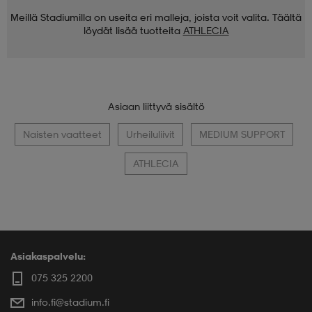
Meillä Stadiumilla on useita eri malleja, joista voit valita. Täältä
löydät lisää tuotteita
ATHLECIA
Asiaan liittyvä sisältö
Naisten vaatteet
Urheiluliivit
MEDIUM SUPPORT
ATHLECIA
Asiakaspalvelu:
075 325 2200
info.fi@stadium.fi