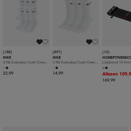
(188)
(897)
(10)
NIKE
NIKE
HOMEFITNESSC
U Nk Everyday Cush Crew
U Nk Everyday Cush Crew
Löpband 10 Km/
6pr-Bd
3pr
Manuaalinen Kal
Led-Display
22,99
14,99
Alkaen 109,
169,99