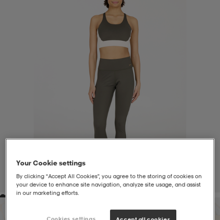
liivit
ikengät
t & pikeepaidat
ikengät
t
saappaat
ingkengät
t
ingkengät
at ja topit
elikengät
dat
engät
engät
t & pikeepaidat
allokengät
t & pikeepaidat
ilykengät
 ja otsapannat
ilykengät
-/Tennis-kengät
Your Cookie settings
t & mekot
andy-/Käsipallo-kengät
eet & lapaset
andy-/Käsipallo-kengät
t & mekot
ikengät
By clicking “Accept All Cookies”, you agree to the storing of cookies on
1
/
8
your device to enhance site navigation, analyze site usage, and assist
in our marketing efforts.
allokengät
allokengät
engät
Cookies settings
Accept all cookies