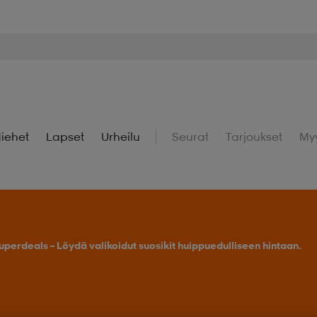
iehet
Lapset
Urheilu
Seurat
Tarjoukset
My
uperdeals – Löydä valikoidut suosikit huippuedulliseen hintaan.