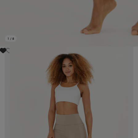
1
/
8