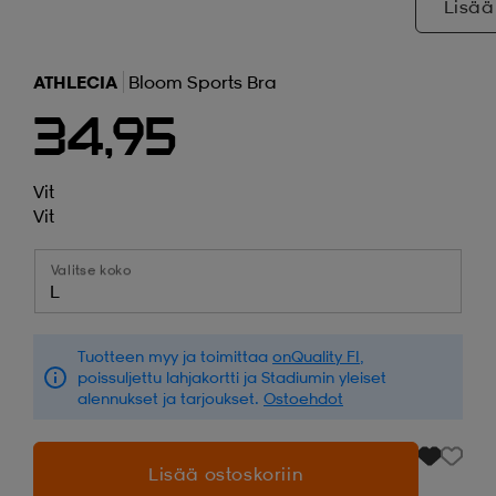
Lisää
ATHLECIA
Bloom Sports Bra
34,95
Vit
Vit
Valitse koko
L
Tuotteen myy ja toimittaa
onQuality FI
,
poissuljettu lahjakortti ja Stadiumin yleiset
alennukset ja tarjoukset.
Ostoehdot
Lisää ostoskoriin