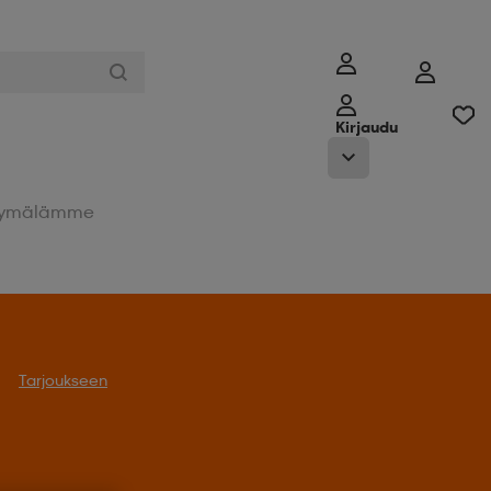
Kirjaudu
ymälämme
Tarjoukseen