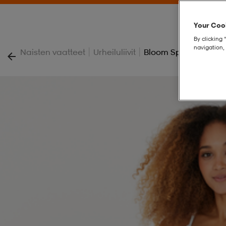
Your Cook
By clicking 
navigation, 
|
|
Naisten vaatteet
Urheiluliivit
Bloom Sports Bra