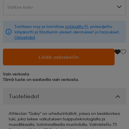
Valitse koko
Valitse koko
aatteet
tarvikkeet
set
tarvikkeet
aatteet
Tuotteen myy ja toimittaa
onQuality FI
, poissuljettu
lahjakortti ja Stadiumin yleiset alennukset ja tarjoukset.
olasit
asut
set
Ostoehdot
set
it
a
Lisää ostoskoriin
Vain verkosta
asut
huolto
asut
Tämä tuote on saatavilla vain verkosta.
Tuotetiedot
it
it
Athlecian "Gaby" on urheilurintaliivit, joissa on keskikorkea
tuki, joka tekee vaikutuksen huipputeknologialla ja
huolto
huolto
muodikkaalla, toiminnallisella muotoilulla. Valmistettu 75