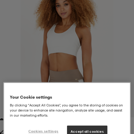
liivit
ikengät
t & pikeepaidat
ikengät
t
saappaat
ingkengät
t
ingkengät
at ja topit
elikengät
dat
engät
engät
t & pikeepaidat
allokengät
t & pikeepaidat
ilykengät
 ja otsapannat
ilykengät
-/Tennis-kengät
Your Cookie settings
t & mekot
andy-/Käsipallo-kengät
eet & lapaset
andy-/Käsipallo-kengät
t & mekot
ikengät
By clicking “Accept All Cookies”, you agree to the storing of cookies on
1
/
7
your device to enhance site navigation, analyze site usage, and assist
in our marketing efforts.
allokengät
allokengät
engät
Cookies settings
Accept all cookies