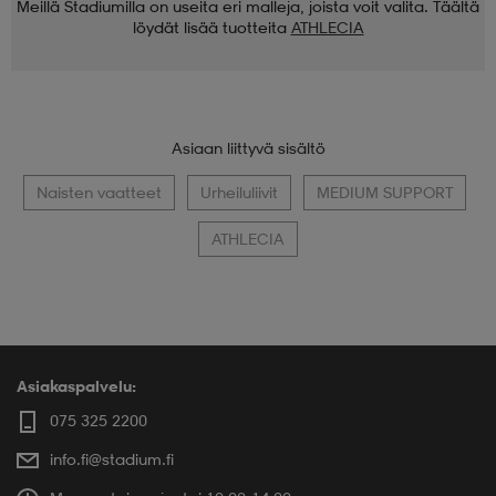
Meillä Stadiumilla on useita eri malleja, joista voit valita. Täältä
löydät lisää tuotteita
ATHLECIA
Asiaan liittyvä sisältö
Naisten vaatteet
Urheiluliivit
MEDIUM SUPPORT
ATHLECIA
Asiakaspalvelu:
075 325 2200
info.fi@stadium.fi