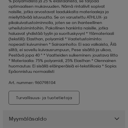
% polyamidista ja 25 % elastaanista, se tarjoaa
optimaalisen mukavuuden. Nämä rintaliivit sopivat
naisille, jotka arvostavat laadukkaita materiaaleja ja
miellyttävää istuvuutta. Se on varustettu ATHLUX- ja
pikakuivatustoiminnolla, joten se on ihanteellinen
urheilutoimintoihin. Pakollinen hankinta naisille, jotka
haluavat yhdistää tyylin ja suorituskyvyn! * Ylämateriaali
(tekstiili): Elasthan, polyamidi * Vaatetustoiminto:
nopeasti kuivuminen * Sairaanhoito: Ei saa valkaista, Älä
silitä, ei sovellu kuivausrumpuun, Pese sisältä ja ulkoa,
Pestävä jopa 40 ° * Vaatteiden sulkeminen: joustava liitto
* Materiaalia: 75% polyamidi, 25% Elasthan * Olennainen
huomautus: Ei sisällä eläinperäisiä ei-tekstiiliosia * Sopia:
Epäonnistuu normaalisti
Art. nummer: 960798104
Turvallisuus- ja tuotetietoja
Myymäläsaldo