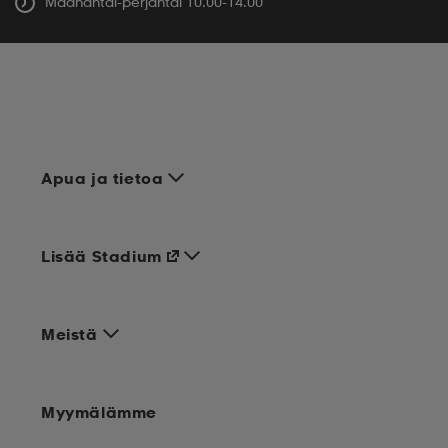
Maanantai-perjantai 10.00-14.00
Apua ja tietoa
Lisää Stadium
Meistä
Myymälämme