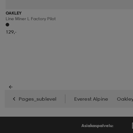
OAKLEY
Line Miner L Factory Pilot
129,-
Pages_sublevel
Everest Alpine
Oakley
Oakley_LineMiner
TeamSalesForeningserbj
Asiakaspalvelu: