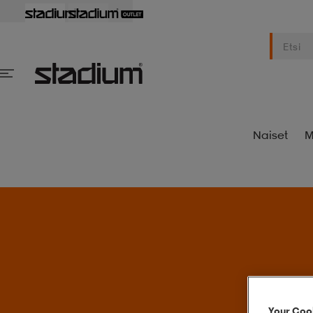
Naiset
M
S
Your Cook