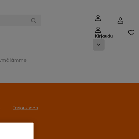
Kirjaudu
ymälämme
Tarjoukseen