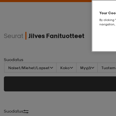
Your Cook
By clicking 
navigation, 
Seurat
Jilves Fanituotteet
Suodatus
Naiset/Miehet/Lapset
Koko
Myyjä
Tuoteme
Suodatus