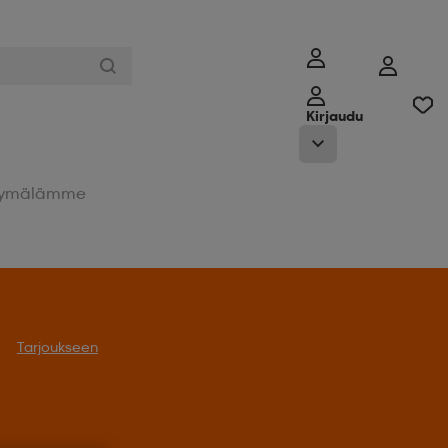
Kirjaudu
ymälämme
Tarjoukseen