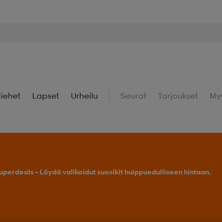
iehet
Lapset
Urheilu
Seurat
Tarjoukset
My
uperdeals – Löydä valikoidut suosikit huippuedulliseen hintaan.