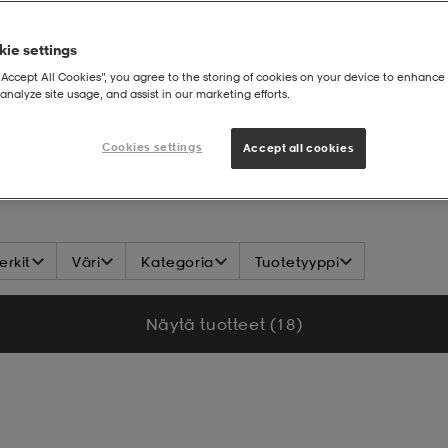
ie settings
“Accept All Cookies”, you agree to the storing of cookies on your device to enhance 
analyze site usage, and assist in our marketing efforts.
Cookies settings
Accept all cookies
rkit
Väri
Kategoria
Tuotetyyppi
Näytä tuotteet (18)