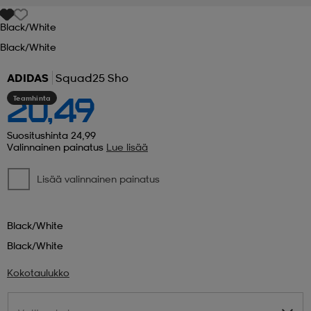
Black/white
 ja otsapannat
kengät
rrastot
kengät
rit
alit
Black/white
ADIDAS
Squad25 Sho
eet & lapaset
skengät
ihaiset
skengät
tarvikkeet
Teamhinta
20,49
saappaat
saappaat
eet & lapaset
kengät
Suositushinta 24,99
Valinnainen painatus
Lue lisää
Lisää valinnainen painatus
rrastot
alit
aatteet
alit
er
Black/white
kengät
aatteet
kengät
rrastot
Black/white
Kokotaulukko
aatteet
ykengät
olasit
ykengät