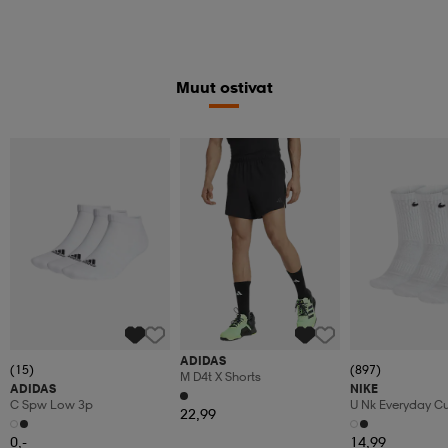
Muut ostivat
ADIDAS
(15)
(897)
M D4t X Shorts
ADIDAS
NIKE
C Spw Low 3p
U Nk Everyday C
22,99
3pr
0,-
14,99