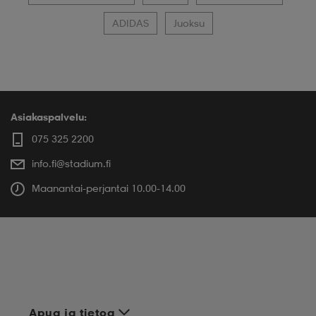
ADIDAS
Juoksu
Asiakaspalvelu:
075 325 2200
info.fi@stadium.fi
Maanantai-perjantai 10.00-14.00
Apua ja tietoa