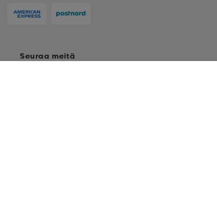
Seuraa meitä
XS
S
M
Ostoehdot
Jäsenehdot
Tietosuojakäytäntö
Arvostelukäytäntö
L
Cookies
Sitemap
XL
Suomi - EUR
2XL
© Stadium Oy, Klovinpellontie 1-3 02180 Espoo, Y-tunnus: 1515574-2
3XL