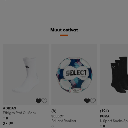
Muut ostivat
ADIDAS
(8)
(194)
Ftblgrp Prnt Cu Sock
SELECT
PUMA
Brillant Replica
U Sport Socks 3p
27,99