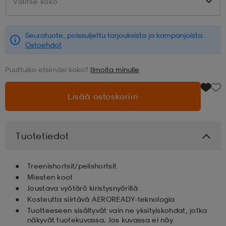
Valitse koko
Valitse koko
aatteet
tarvikkeet
set
tarvikkeet
aatteet
Seuratuote, poissuljettu tarjouksista ja kampanjoista.
Ostoehdot
olasit
asut
set
Puuttuiko etsimäsi koko?
Ilmoita minulle
Lisää ostoskoriin
set
it
a
Tuotetiedot
asut
huolto
asut
Treenishortsit/pelishortsit
it
it
Miesten koot
Joustava vyötärö kiristysnyörillä
Kosteutta siirtävä AEROREADY-teknologia
Tuotteeseen sisältyvät vain ne yksityiskohdat, jotka
huolto
huolto
näkyvät tuotekuvassa. Jos kuvassa ei näy