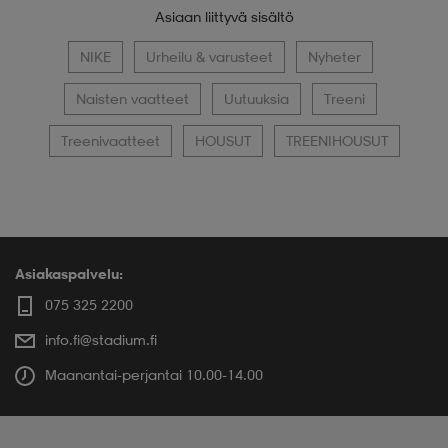
Asiaan liittyvä sisältö
NIKE
Urheilu & varusteet
Nyheter
Naisten vaatteet
Uutuuksia
Treeni
Treenivaatteet
HOUSUT
TREENIHOUSUT
Asiakaspalvelu:
075 325 2200
info.fi@stadium.fi
Maanantai-perjantai 10.00-14.00