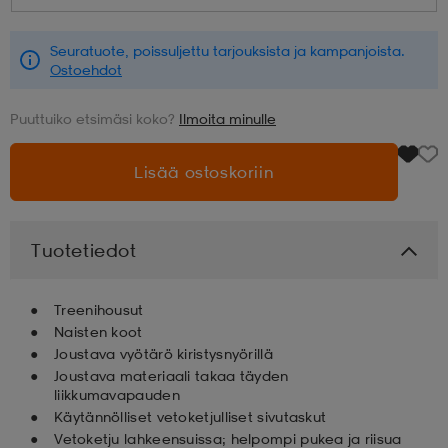
aatteet
tarvikkeet
set
tarvikkeet
aatteet
Seuratuote, poissuljettu tarjouksista ja kampanjoista.
Ostoehdot
Puuttuiko etsimäsi koko?
Ilmoita minulle
olasit
asut
set
Lisää ostoskoriin
set
it
a
Tuotetiedot
asut
huolto
asut
Treenihousut
Naisten koot
it
it
Joustava vyötärö kiristysnyörillä
Joustava materiaali takaa täyden
liikkumavapauden
Käytännölliset vetoketjulliset sivutaskut
huolto
huolto
Vetoketju lahkeensuissa; helpompi pukea ja riisua