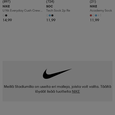
(897)
(724)
(21)
NIKE
SOC
NIKE
U Nk Everyday Cush Crew
Tech Sock 2p Re
Academy Sock
3pr
+1
14,99
11,99
11,99
Meillä Stadiumilla on useita eri malleja, joista voit valita. Täältä
löydät lisää tuotteita
NIKE