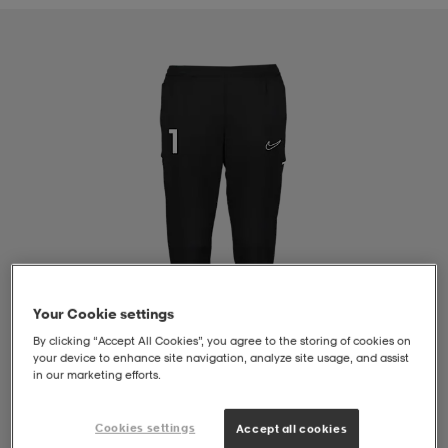
liivit
ikengät
t & pikeepaidat
ikengät
t
saappaat
ingkengät
t
ingkengät
at ja topit
elikengät
dat
engät
engät
t & pikeepaidat
allokengät
t & pikeepaidat
ilykengät
 ja otsapannat
ilykengät
-/Tennis-kengät
Your Cookie settings
t & mekot
andy-/Käsipallo-kengät
eet & lapaset
andy-/Käsipallo-kengät
t & mekot
ikengät
By clicking “Accept All Cookies”, you agree to the storing of cookies on
your device to enhance site navigation, analyze site usage, and assist
in our marketing efforts.
allokengät
allokengät
engät
Cookies settings
Accept all cookies
1
/
4