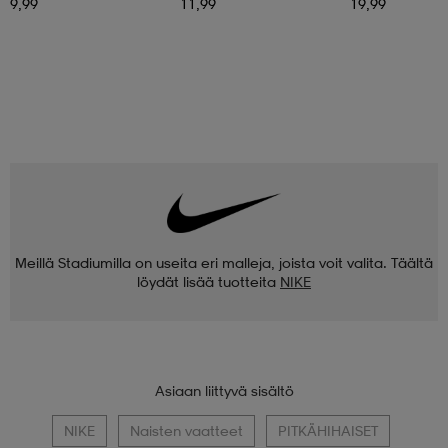
9,99
11,99
19,99
Meillä Stadiumilla on useita eri malleja, joista voit valita. Täältä
löydät lisää tuotteita
NIKE
Asiaan liittyvä sisältö
NIKE
Naisten vaatteet
PITKÄHIHAISET