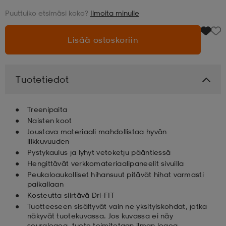
Puuttuiko etsimäsi koko?
Ilmoita minulle
aatteet
tarvikkeet
set
tarvikkeet
aatteet
Lisää ostoskoriin
olasit
asut
set
Tuotetiedot
set
it
a
Treenipaita
Naisten koot
Joustava materiaali mahdollistaa hyvän
asut
huolto
asut
liikkuvuuden
Pystykaulus ja lyhyt vetoketju pääntiessä
Hengittävät verkkomateriaalipaneelit sivuilla
it
it
Peukaloaukolliset hihansuut pitävät hihat varmasti
paikallaan
Kosteutta siirtävä Dri-FIT
Tuotteeseen sisältyvät vain ne yksityiskohdat, jotka
huolto
huolto
näkyvät tuotekuvassa. Jos kuvassa ei näy
seuralogoa, tuote toimitetaan ilman logoa.