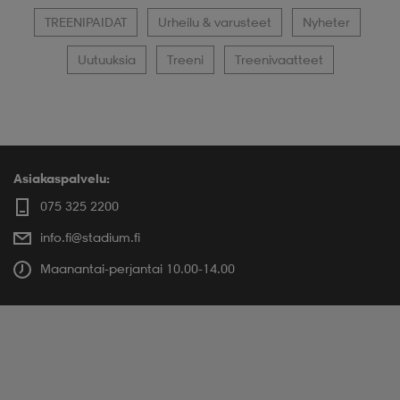
TREENIPAIDAT
Urheilu & varusteet
Nyheter
Uutuuksia
Treeni
Treenivaatteet
Asiakaspalvelu:
075 325 2200
info.fi@stadium.fi
Maanantai-perjantai 10.00-14.00