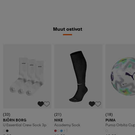
Muut ostivat
(33)
(21)
(18)
BJÖRN BORG
NIKE
PUMA
U Essential Crew Sock 3p
Academy Sock
Puma Orbita Cup P
+1