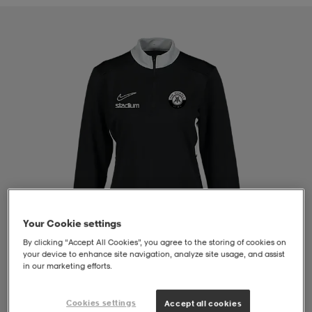
liivit
ikengät
t & pikeepaidat
ikengät
t
saappaat
ingkengät
t
ingkengät
at ja topit
elikengät
dat
engät
engät
t & pikeepaidat
allokengät
t & pikeepaidat
ilykengät
 ja otsapannat
ilykengät
-/Tennis-kengät
Your Cookie settings
t & mekot
andy-/Käsipallo-kengät
eet & lapaset
andy-/Käsipallo-kengät
t & mekot
ikengät
By clicking “Accept All Cookies”, you agree to the storing of cookies on
your device to enhance site navigation, analyze site usage, and assist
in our marketing efforts.
allokengät
allokengät
engät
1
/
4
Cookies settings
Accept all cookies