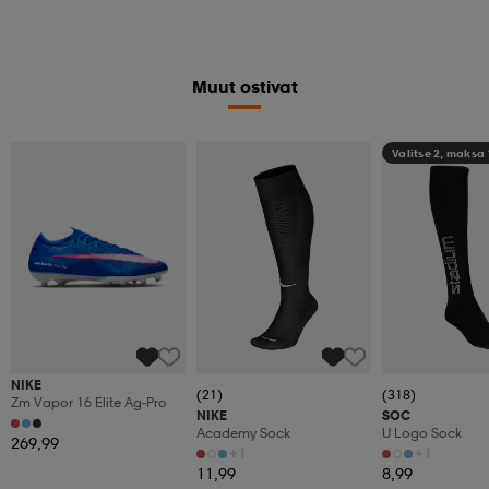
Muut ostivat
Valitse 2, maksa
NIKE
(21)
(318)
Zm Vapor 16 Elite Ag-Pro
NIKE
SOC
Academy Sock
U Logo Sock
269,99
+1
+1
11,99
8,99