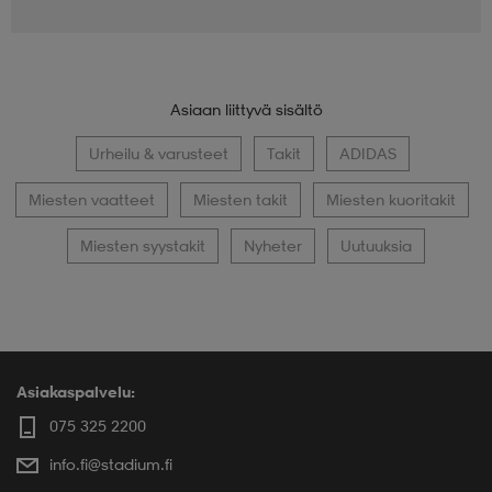
Asiaan liittyvä sisältö
Urheilu & varusteet
Takit
ADIDAS
Miesten vaatteet
Miesten takit
Miesten kuoritakit
Miesten syystakit
Nyheter
Uutuuksia
Asiakaspalvelu:
075 325 2200
info.fi@stadium.fi