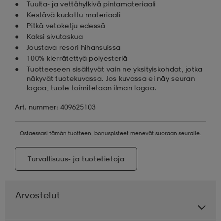
Tuulta- ja vettähylkivä pintamateriaali
Kestävä kudottu materiaali
Pitkä vetoketju edessä
Kaksi sivutaskua
Joustava resori hihansuissa
100% kierrätettyä polyesteriä
Tuotteeseen sisältyvät vain ne yksityiskohdat, jotka
näkyvät tuotekuvassa. Jos kuvassa ei näy seuran
logoa, tuote toimitetaan ilman logoa.
Art. nummer: 409625103
Ostaessasi tämän tuotteen, bonuspisteet menevät suoraan seuralle.
Turvallisuus- ja tuotetietoja
Arvostelut