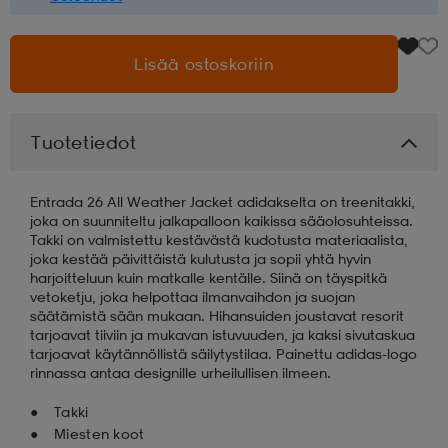
aatteet
tarvikkeet
set
tarvikkeet
aatteet
Lisää ostoskoriin
olasit
asut
set
Tuotetiedot
set
it
a
Entrada 26 All Weather Jacket adidakselta on treenitakki,
joka on suunniteltu jalkapalloon kaikissa sääolosuhteissa.
Takki on valmistettu kestävästä kudotusta materiaalista,
joka kestää päivittäistä kulutusta ja sopii yhtä hyvin
asut
huolto
asut
harjoitteluun kuin matkalle kentälle. Siinä on täyspitkä
vetoketju, joka helpottaa ilmanvaihdon ja suojan
säätämistä sään mukaan. Hihansuiden joustavat resorit
tarjoavat tiiviin ja mukavan istuvuuden, ja kaksi sivutaskua
it
it
tarjoavat käytännöllistä säilytystilaa. Painettu adidas-logo
rinnassa antaa designille urheilullisen ilmeen.
Takki
huolto
huolto
Miesten koot