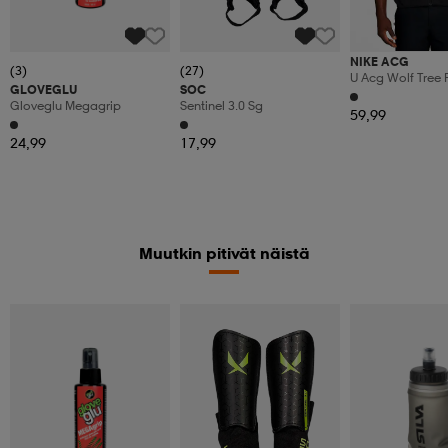
NIKE ACG
(3)
(27)
U Acg Wolf Tree F
GLOVEGLU
SOC
Vest
Gloveglu Megagrip
Sentinel 3.0 Sg
59,99
24,99
17,99
Muutkin pitivät näistä