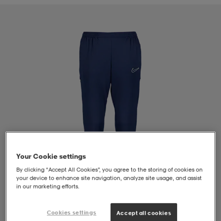
liivit
ikengät
t & pikeepaidat
ikengät
t
saappaat
ingkengät
t
ingkengät
at ja topit
elikengät
dat
engät
engät
t & pikeepaidat
allokengät
t & pikeepaidat
ilykengät
 ja otsapannat
ilykengät
-/Tennis-kengät
Your Cookie settings
t & mekot
andy-/Käsipallo-kengät
eet & lapaset
andy-/Käsipallo-kengät
t & mekot
ikengät
By clicking “Accept All Cookies”, you agree to the storing of cookies on
your device to enhance site navigation, analyze site usage, and assist
in our marketing efforts.
allokengät
allokengät
engät
Cookies settings
Accept all cookies
1
/
4