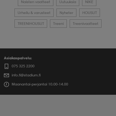
Naisten vaatteet
Uutuuksia
NIKE
Urheilu & varusteet
Nyheter
HOUSUT
TREENIHOUSUT
Treeni
Treenivaatteet
Asiakaspalvelu:
075 325 2200
info.fi@stadium.fi
Maanantai-perjantai 10.00-14.00