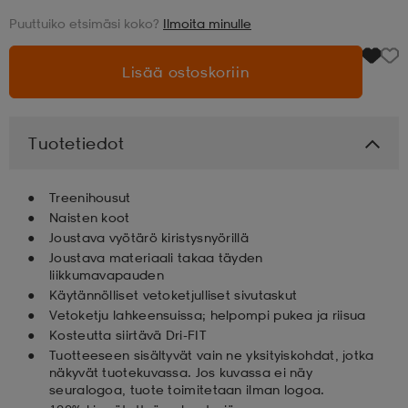
Puuttuiko etsimäsi koko?
Ilmoita minulle
aatteet
tarvikkeet
set
tarvikkeet
aatteet
Lisää ostoskoriin
olasit
asut
set
Tuotetiedot
set
it
a
Treenihousut
Naisten koot
Joustava vyötärö kiristysnyörillä
asut
huolto
asut
Joustava materiaali takaa täyden
liikkumavapauden
Käytännölliset vetoketjulliset sivutaskut
it
it
Vetoketju lahkeensuissa; helpompi pukea ja riisua
Kosteutta siirtävä Dri-FIT
Tuotteeseen sisältyvät vain ne yksityiskohdat, jotka
näkyvät tuotekuvassa. Jos kuvassa ei näy
huolto
huolto
seuralogoa, tuote toimitetaan ilman logoa.