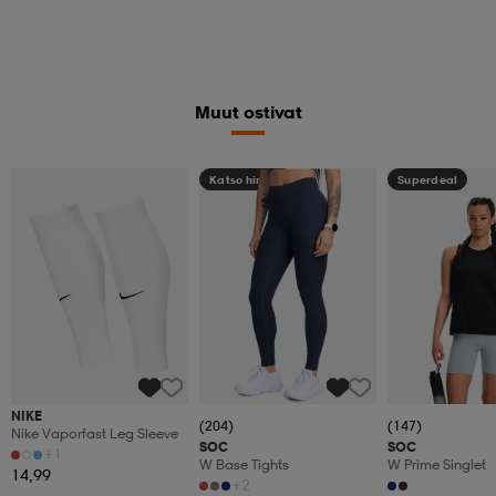
Muut ostivat
Katso hintaa
Superdeal
NIKE
(204)
(147)
Nike Vaporfast Leg Sleeve
SOC
SOC
+1
W Base Tights
W Prime Singlet
14,99
+2