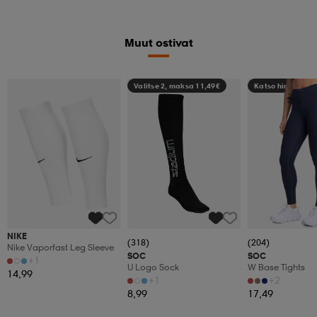
Muut ostivat
Valitse 2, maksa 11,49€
Katso hintaa
NIKE
(318)
(204)
Nike Vaporfast Leg Sleeve
SOC
SOC
+1
U Logo Sock
W Base Tights
14,99
+1
+2
8,99
17,49