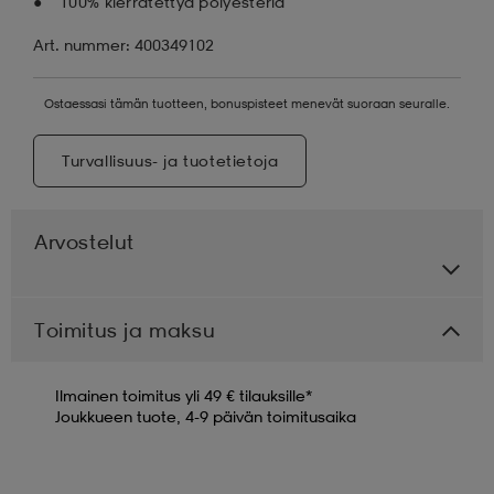
100% kierrätettyä polyesteriä
Art. nummer: 400349102
Ostaessasi tämän tuotteen, bonuspisteet menevät suoraan seuralle.
Turvallisuus- ja tuotetietoja
Arvostelut
Toimitus ja maksu
Ilmainen toimitus yli 49 € tilauksille*
Joukkueen tuote, 4-9 päivän toimitusaika