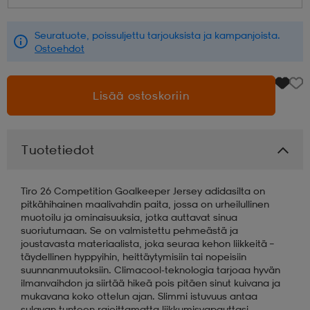
aatteet
tarvikkeet
set
tarvikkeet
aatteet
Seuratuote, poissuljettu tarjouksista ja kampanjoista.
Ostoehdot
olasit
asut
set
Lisää ostoskoriin
set
it
a
Tuotetiedot
asut
huolto
asut
Tiro 26 Competition Goalkeeper Jersey adidasilta on
pitkähihainen maalivahdin paita, jossa on urheilullinen
muotoilu ja ominaisuuksia, jotka auttavat sinua
suoriutumaan. Se on valmistettu pehmeästä ja
it
it
joustavasta materiaalista, joka seuraa kehon liikkeitä –
täydellinen hyppyihin, heittäytymisiin tai nopeisiin
suunnanmuutoksiin. Climacool-teknologia tarjoaa hyvän
ilmanvaihdon ja siirtää hikeä pois pitäen sinut kuivana ja
huolto
huolto
mukavana koko ottelun ajan. Slimmi istuvuus antaa
sulavan tunteen rajoittamatta liikkumisvapauttasi.