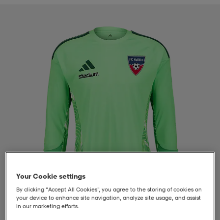
liivit
ikengät
t & pikeepaidat
ikengät
t
saappaat
ingkengät
t
ingkengät
at ja topit
elikengät
dat
engät
engät
t & pikeepaidat
allokengät
t & pikeepaidat
ilykengät
 ja otsapannat
ilykengät
-/Tennis-kengät
t & mekot
andy-/Käsipallo-kengät
eet & lapaset
andy-/Käsipallo-kengät
t & mekot
ikengät
Your Cookie settings
By clicking “Accept All Cookies”, you agree to the storing of cookies on
your device to enhance site navigation, analyze site usage, and assist
allokengät
allokengät
engät
in our marketing efforts.
1
/
4