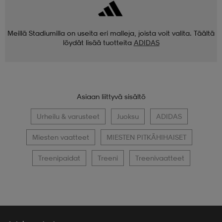
Meillä Stadiumilla on useita eri malleja, joista voit valita. Täältä
löydät lisää tuotteita
ADIDAS
Asiaan liittyvä sisältö
Urheilu & varusteet
Juoksu
ADIDAS
Miesten vaatteet
MIESTEN PITKÄHIHAISET
Treenipaidat
Treeni
Treenivaatteet