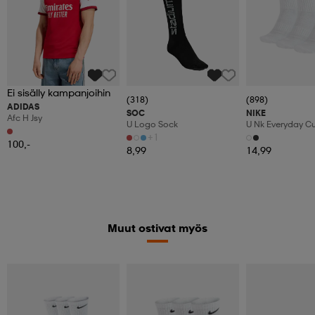
Ei sisälly kampanjoihin
(318)
(898)
ADIDAS
SOC
NIKE
Afc H Jsy
U Logo Sock
U Nk Everyday C
3pr
+1
100,-
8,99
14,99
Muut ostivat myös