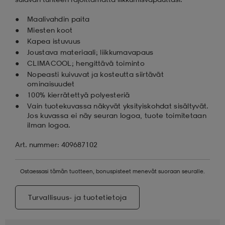
Maalivahdin paita
Miesten koot
Kapea istuvuus
Joustava materiaali; liikkumavapaus
CLIMACOOL; hengittävä toiminto
Nopeasti kuivuvat ja kosteutta siirtävät
ominaisuudet
100% kierrätettyä polyesteriä
Vain tuotekuvassa näkyvät yksityiskohdat sisältyvät.
Jos kuvassa ei näy seuran logoa, tuote toimitetaan
ilman logoa.
Art. nummer: 409687102
Ostaessasi tämän tuotteen, bonuspisteet menevät suoraan seuralle.
Turvallisuus- ja tuotetietoja