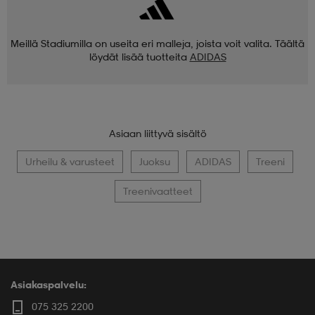
Meillä Stadiumilla on useita eri malleja, joista voit valita. Täältä
löydät lisää tuotteita
ADIDAS
Asiaan liittyvä sisältö
Urheilu & varusteet
Juoksu
ADIDAS
Treeni
Treenivaatteet
Asiakaspalvelu:
075 325 2200