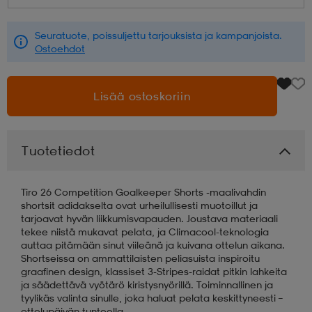
aatteet
tarvikkeet
set
tarvikkeet
aatteet
Seuratuote, poissuljettu tarjouksista ja kampanjoista.
Ostoehdot
olasit
asut
set
Lisää ostoskoriin
set
it
a
Tuotetiedot
asut
huolto
asut
Tiro 26 Competition Goalkeeper Shorts -maalivahdin
shortsit adidakselta ovat urheilullisesti muotoillut ja
tarjoavat hyvän liikkumisvapauden. Joustava materiaali
tekee niistä mukavat pelata, ja Climacool-teknologia
it
it
auttaa pitämään sinut viileänä ja kuivana ottelun aikana.
Shortseissa on ammattilaisten peliasuista inspiroitu
graafinen design, klassiset 3-Stripes-raidat pitkin lahkeita
ja säädettävä vyötärö kiristysnyörillä. Toiminnallinen ja
huolto
huolto
tyylikäs valinta sinulle, joka haluat pelata keskittyneesti –
ottelupäivän tunteella.