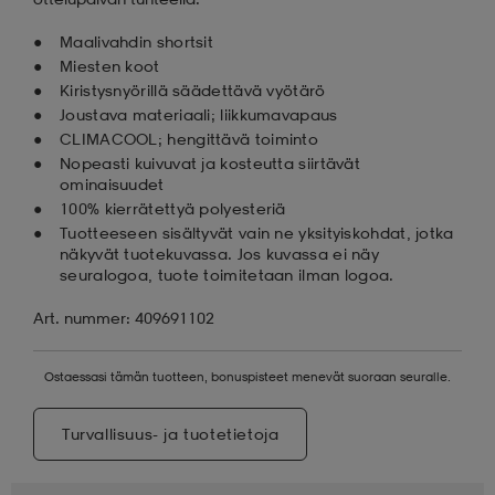
Maalivahdin shortsit
Miesten koot
Kiristysnyörillä säädettävä vyötärö
Joustava materiaali; liikkumavapaus
CLIMACOOL; hengittävä toiminto
Nopeasti kuivuvat ja kosteutta siirtävät
ominaisuudet
100% kierrätettyä polyesteriä
Tuotteeseen sisältyvät vain ne yksityiskohdat, jotka
näkyvät tuotekuvassa. Jos kuvassa ei näy
seuralogoa, tuote toimitetaan ilman logoa.
Art. nummer: 409691102
Ostaessasi tämän tuotteen, bonuspisteet menevät suoraan seuralle.
Turvallisuus- ja tuotetietoja