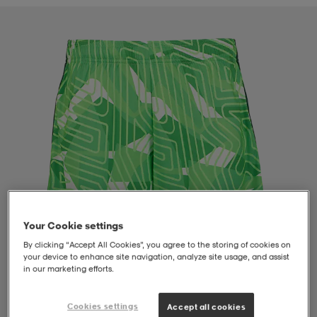
liivit
ikengät
t & pikeepaidat
ikengät
t
saappaat
ingkengät
t
ingkengät
at ja topit
elikengät
dat
engät
engät
t & pikeepaidat
allokengät
t & pikeepaidat
ilykengät
 ja otsapannat
ilykengät
-/Tennis-kengät
Your Cookie settings
t & mekot
andy-/Käsipallo-kengät
eet & lapaset
andy-/Käsipallo-kengät
t & mekot
ikengät
By clicking “Accept All Cookies”, you agree to the storing of cookies on
your device to enhance site navigation, analyze site usage, and assist
in our marketing efforts.
allokengät
allokengät
engät
1
/
4
Cookies settings
Accept all cookies