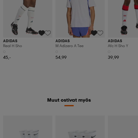
ADIDAS
ADIDAS
ADIDAS
Real H Sho
M Adizero A Tee
Afc H Sho Y
45,-
54,99
39,99
Muut ostivat myös