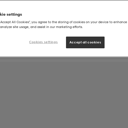
ie settings
Joukkueen tuote:
“Accept All Cookies”, you agree to the storing of cookies on your device to enhance 
FC Huki Seuravaatteet
analyze site usage, and assist in our marketing efforts.
Cookies settings
Accept all cookies