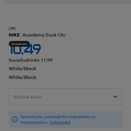
(38)
NIKE
Academy Sock Otc
Teamhinta
10,49
Suositushinta 11,99
White/black
White/black
Valitse koko
Valitse koko
Seuratuote, poissuljettu tarjouksista ja
kampanjoista.
Ostoehdot