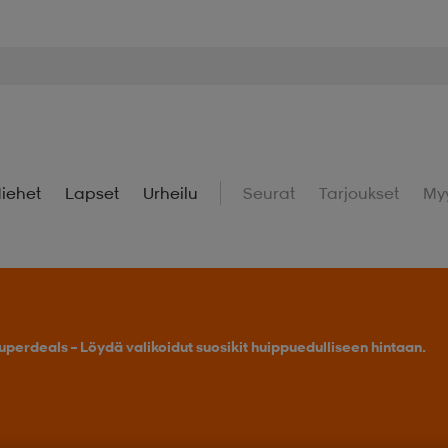
iehet
Lapset
Urheilu
Seurat
Tarjoukset
My
uperdeals – Löydä valikoidut suosikit huippuedulliseen hintaan.