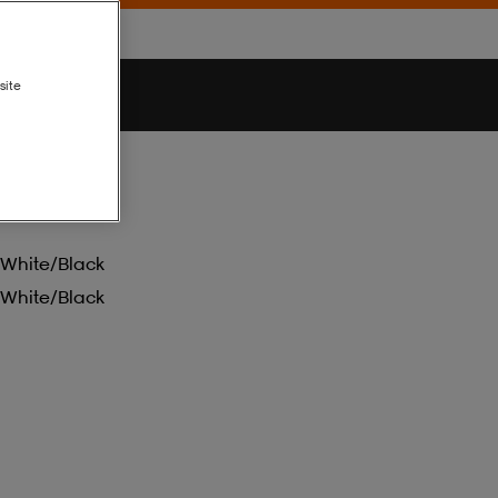
site
White/black
White/black