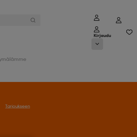
Kirjaudu
ymälämme
Tarjoukseen