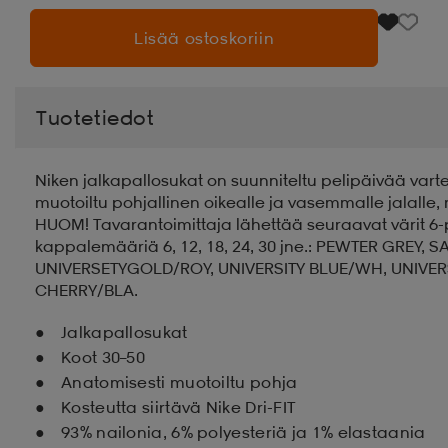
Lisää ostoskoriin
Tuotetiedot
Niken jalkapallosukat on suunniteltu pelipäivää vart
muotoiltu pohjallinen oikealle ja vasemmalle jalall
HUOM! Tavarantoimittaja lähettää seuraavat värit 6-p
kappalemääriä 6, 12, 18, 24, 30 jne.: PEWTER GREY
UNIVERSETYGOLD/ROY, UNIVERSITY BLUE/WH, UNIVER
CHERRY/BLA.
Jalkapallosukat
Koot 30–50
Anatomisesti muotoiltu pohja
Kosteutta siirtävä Nike Dri-FIT
93% nailonia, 6% polyesteriä ja 1% elastaania