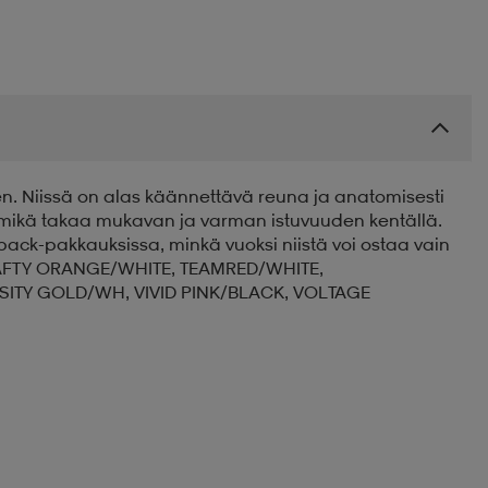
en. Niissä on alas käännettävä reuna ja anatomisesti
e, mikä takaa mukavan ja varman istuvuuden kentällä.
ack-pakkauksissa, minkä vuoksi niistä voi ostaa vain
, SAFTY ORANGE/WHITE, TEAMRED/WHITE,
SITY GOLD/WH, VIVID PINK/BLACK, VOLTAGE