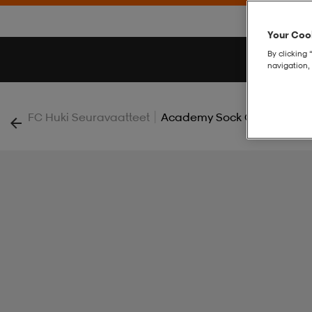
Your Cook
By clicking 
navigation, 
|
FC Huki Seuravaatteet
Academy Sock Otc