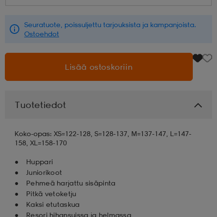
aatteet
tarvikkeet
set
tarvikkeet
aatteet
Seuratuote, poissuljettu tarjouksista ja kampanjoista.
Ostoehdot
olasit
asut
set
Lisää ostoskoriin
set
it
a
Tuotetiedot
asut
huolto
asut
Koko-opas: XS=122-128, S=128-137, M=137-147, L=147-
158, XL=158-170
Huppari
it
it
Juniorikoot
Pehmeä harjattu sisäpinta
Pitkä vetoketju
huolto
huolto
Kaksi etutaskua
Resori hihansuissa ja helmassa