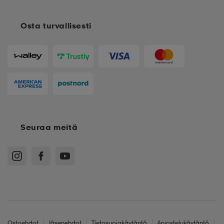
Osta turvallisesti
Seuraa meitä
Ostoehdot
Jäsenehdot
Tietosuojakäytäntö
Arvostelukäytäntö