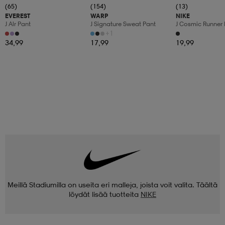
(65)
(154)
(13)
EVEREST
WARP
NIKE
J Alr Pant
J Signature Sweat Pant
J Cosmic Runner 
+1
34,99
17,99
19,99
Meillä Stadiumilla on useita eri malleja, joista voit valita. Täältä
löydät lisää tuotteita
NIKE