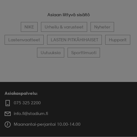
Asiaan liittyvä sisältö
NIKE
Urheilu & varusteet
Nyheter
Lastenvaatteet
LASTEN PITKÄHIHAISET
Hupparit
Uutuuksia
Sporttimuoti
Asiakaspalvelu:
075 325 2200
info.fi@stadium.fi
Maanantai-perjantai 10.00-14.00