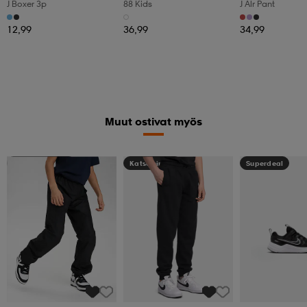
J Boxer 3p
88 Kids
J Alr Pant
12,99
36,99
34,99
Muut ostivat myös
Kampanja -25%
Katso hintaa
Superdeal