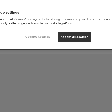
ie settings
Joukkueen tuote:
“Accept All Cookies”, you agree to the storing of cookies on your device to enhance 
FC ViP Jalkapallo
analyze site usage, and assist in our marketing efforts.
Cookies settings
Accept all cookies