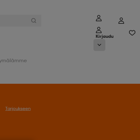
Kirjaudu
ymälämme
Tarjoukseen