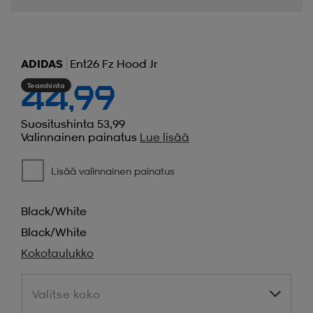
ADIDAS
Ent26 Fz Hood Jr
Teamhinta
44,99
Suositushinta 53,99
Valinnainen painatus
Lue lisää
Lisää valinnainen painatus
Black/white
Black/white
Kokotaulukko
Valitse koko
Valitse koko