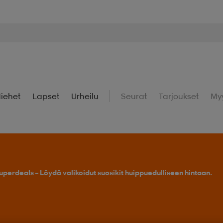
iehet
Lapset
Urheilu
Seurat
Tarjoukset
My
uperdeals – Löydä valikoidut suosikit huippuedulliseen hintaan.