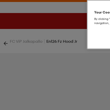
Your Cook
By clicking 
navigation, 
|
FC ViP Jalkapallo
Ent26 Fz Hood Jr