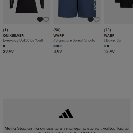
(1)
(50)
(73)
QUIKSILVER
WARP
WARP
Everyday Upf50 Ls Youth
J Signature Sweat Shorts
J Boxer 3p
29,99
8,99
12,99
Meillä Stadiumilla on useita eri malleja, joista voit valita. Täältä