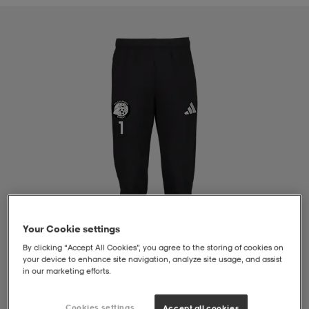
liivit
ikengät
t & pikeepaidat
ikengät
t
saappaat
ingkengät
t
ingkengät
at ja topit
elikengät
dat
engät
engät
t & pikeepaidat
allokengät
t & pikeepaidat
ilykengät
 ja otsapannat
ilykengät
-/Tennis-kengät
Your Cookie settings
t & mekot
andy-/Käsipallo-kengät
eet & lapaset
andy-/Käsipallo-kengät
t & mekot
ikengät
By clicking “Accept All Cookies”, you agree to the storing of cookies on
your device to enhance site navigation, analyze site usage, and assist
in our marketing efforts.
allokengät
allokengät
engät
1
/
4
Cookies settings
Accept all cookies