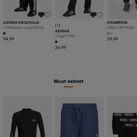
ADIDAS ORIGINALS
CHAMPION
(1)
J Adibreak Loose Pants
J Rib Cuff Pants
ADIDAS
J Clgt Fl Pnt
54,99
29,99
26,99
Muut ostivat