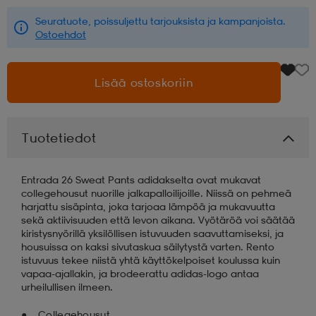
Seuratuote, poissuljettu tarjouksista ja kampanjoista.
aatteet
tarvikkeet
set
tarvikkeet
aatteet
Ostoehdot
Lisää ostoskoriin
olasit
asut
set
Tuotetiedot
set
it
a
Entrada 26 Sweat Pants adidakselta ovat mukavat
asut
huolto
asut
collegehousut nuorille jalkapalloilijoille. Niissä on pehmeä
harjattu sisäpinta, joka tarjoaa lämpöä ja mukavuutta
sekä aktiivisuuden että levon aikana. Vyötäröä voi säätää
kiristysnyörillä yksilöllisen istuvuuden saavuttamiseksi, ja
it
it
housuissa on kaksi sivutaskua säilytystä varten. Rento
istuvuus tekee niistä yhtä käyttökelpoiset koulussa kuin
vapaa-ajallakin, ja brodeerattu adidas-logo antaa
urheilullisen ilmeen.
huolto
huolto
Collegehousut