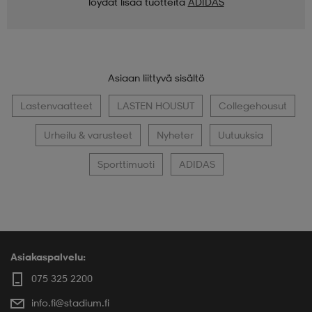
löydät lisää tuotteita
ADIDAS
Asiaan liittyvä sisältö
Lastenvaatteet
LASTEN HOUSUT
Collegehousut
Urheilu & varusteet
Nyheter
Uutuuksia
Sporttimuoti
ADIDAS
Asiakaspalvelu:
075 325 2200
info.fi@stadium.fi