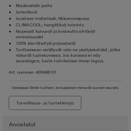
Maalivahdin paita
Juniorikoot
Joustava materiaali; liikkumavapaus
CLIMACOOL; hengittävä toiminto
Nopeasti kuivuvat ja kosteutta siirtävät
ominaisuudet
100% kierrätettyä polyesteriä
Tuotteeseen sisältyvät vain ne yksityiskohdat, jotka
näkyvät tuotekuvassa. Jos kuvassa ei näy
seuralogoa, tuote toimitetaan ilman logoa.
Art. nummer: 409688101
Ostaessasi tämän tuotteen, bonuspisteet menevät suoraan seuralle.
Turvallisuus- ja tuotetietoja
Arvostelut