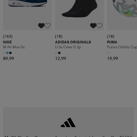
(163)
(18)
(18)
NIKE
ADIDAS ORIGINALS
PUMA
M Air Max Sc
U 3s Crew S 3p
Puma Orbita Cup P
89,99
12,99
19,99