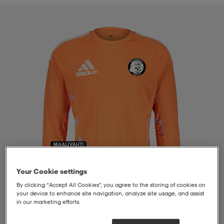
liivit
ikengät
t & pikeepaidat
ikengät
t
saappaat
ingkengät
t
ingkengät
at ja topit
elikengät
dat
engät
engät
t & pikeepaidat
allokengät
t & pikeepaidat
ilykengät
 ja otsapannat
ilykengät
-/Tennis-kengät
t & mekot
andy-/Käsipallo-kengät
eet & lapaset
andy-/Käsipallo-kengät
t & mekot
ikengät
Your Cookie settings
By clicking “Accept All Cookies”, you agree to the storing of cookies on
your device to enhance site navigation, analyze site usage, and assist
in our marketing efforts.
allokengät
allokengät
engät
1
/
4