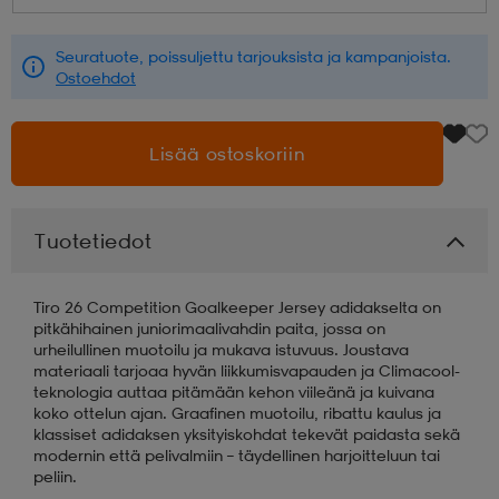
aatteet
tarvikkeet
set
tarvikkeet
aatteet
Seuratuote, poissuljettu tarjouksista ja kampanjoista.
Ostoehdot
olasit
asut
set
Lisää ostoskoriin
set
it
a
Tuotetiedot
asut
huolto
asut
Tiro 26 Competition Goalkeeper Jersey adidakselta on
pitkähihainen juniorimaalivahdin paita, jossa on
urheilullinen muotoilu ja mukava istuvuus. Joustava
materiaali tarjoaa hyvän liikkumisvapauden ja Climacool-
it
it
teknologia auttaa pitämään kehon viileänä ja kuivana
koko ottelun ajan. Graafinen muotoilu, ribattu kaulus ja
klassiset adidaksen yksityiskohdat tekevät paidasta sekä
modernin että pelivalmiin – täydellinen harjoitteluun tai
huolto
huolto
peliin.