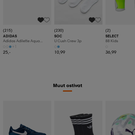
(215)
(230)
(2)
ADIDAS
SOC
SELECT
Adidas Adilette Aqua
U Cush Crew 3p
88 Kids
Tofflor
+1
25,-
10,99
36,99
Muut ostivat