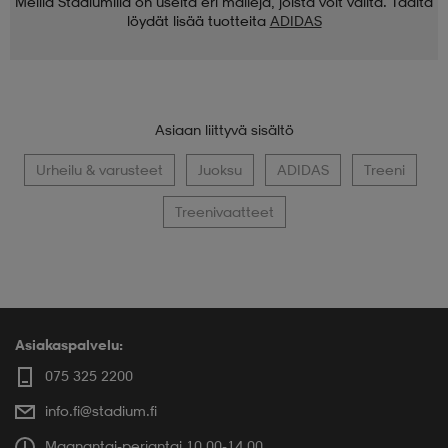
Meillä Stadiumilla on useita eri malleja, joista voit valita. Täältä
löydät lisää tuotteita
ADIDAS
Asiaan liittyvä sisältö
Urheilu & varusteet
Juoksu
ADIDAS
Treeni
Treenivaatteet
Asiakaspalvelu:
075 325 2200
info.fi@stadium.fi
Maanantai-perjantai 10.00-14.00