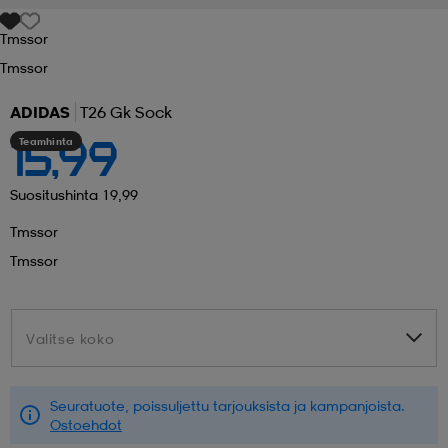
Tmssor
 ja otsapannat
kengät
rrastot
kengät
rit
alit
Tmssor
ADIDAS
T26 Gk Sock
eet & lapaset
skengät
ihaiset
skengät
tarvikkeet
Teamhinta
15,99
saappaat
saappaat
eet & lapaset
kengät
Suositushinta 19,99
Tmssor
Tmssor
rrastot
alit
aatteet
alit
er
Valitse koko
Valitse koko
kengät
aatteet
kengät
rrastot
Seuratuote, poissuljettu tarjouksista ja kampanjoista.
aatteet
ykengät
olasit
ykengät
Ostoehdot