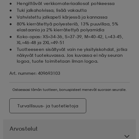
Hengittävät verkkomateriaaliosat pohkeessa
Tuki jalkaholvissa; lisää vakautta
Vahvistettu jalkapeti kärjessä ja kannassa
80% kierrätettyä polyesteriä, 13% puuvillaa, 5%
elastaania ja 2% kierrätettyä polyamidia
Koko-opas: XS=34-36, S=37-39, M=40-42, L=43-45,
XL=46-48 ja 2XL=49-51
Tuotteeseen sisältyvät vain ne yksityiskohdat, jotka
näkyvät tuotekuvassa. Jos kuvassa ei näy seuran
logoa, tuote toimitetaan ilman logoa.
Art. nummer: 409693103
Ostaessasi tämän tuotteen, bonuspisteet menevät suoraan seuralle.
Turvallisuus- ja tuotetietoja
Arvostelut