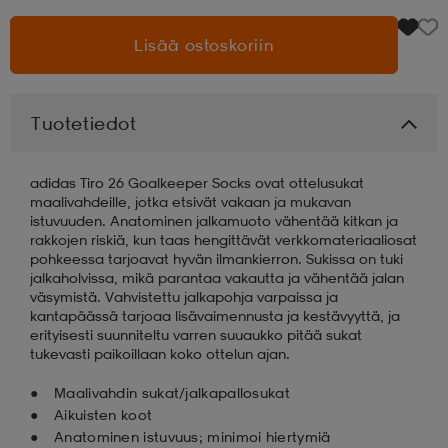
Lisää ostoskoriin
aatteet
tarvikkeet
set
tarvikkeet
aatteet
olasit
asut
set
Tuotetiedot
adidas Tiro 26 Goalkeeper Socks ovat ottelusukat
set
it
a
maalivahdeille, jotka etsivät vakaan ja mukavan
istuvuuden. Anatominen jalkamuoto vähentää kitkan ja
rakkojen riskiä, kun taas hengittävät verkkomateriaaliosat
pohkeessa tarjoavat hyvän ilmankierron. Sukissa on tuki
asut
huolto
asut
jalkaholvissa, mikä parantaa vakautta ja vähentää jalan
väsymistä. Vahvistettu jalkapohja varpaissa ja
kantapäässä tarjoaa lisävaimennusta ja kestävyyttä, ja
erityisesti suunniteltu varren suuaukko pitää sukat
it
it
tukevasti paikoillaan koko ottelun ajan.
Maalivahdin sukat/jalkapallosukat
Aikuisten koot
huolto
huolto
Anatominen istuvuus; minimoi hiertymiä