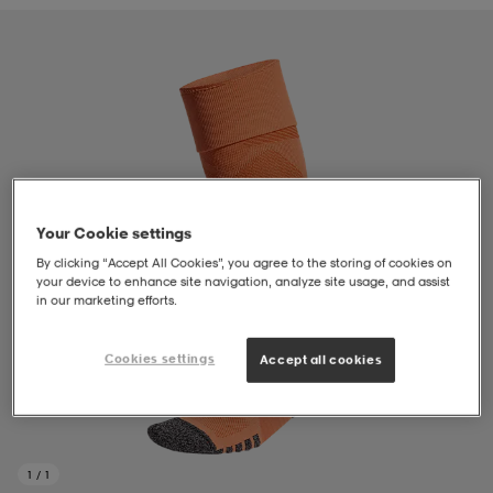
liivit
ikengät
t & pikeepaidat
ikengät
t
saappaat
ingkengät
t
ingkengät
at ja topit
elikengät
dat
engät
engät
t & pikeepaidat
allokengät
Your Cookie settings
By clicking “Accept All Cookies”, you agree to the storing of cookies on
your device to enhance site navigation, analyze site usage, and assist
t & pikeepaidat
ilykengät
 ja otsapannat
ilykengät
-/Tennis-kengät
in our marketing efforts.
Cookies settings
Accept all cookies
t & mekot
andy-/Käsipallo-kengät
eet & lapaset
andy-/Käsipallo-kengät
t & mekot
ikengät
allokengät
allokengät
engät
1
/
1