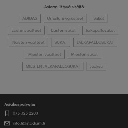
Asiaan liittyvä sisältö
ADIDAS
Urheilu & varusteet
Sukat
Lastenvaatteet
Lasten sukat
Jalkapallosukat
Naisten vaatteet
SUKAT
JALKAPALLOSUKAT
Miesten vaatteet
Miesten sukat
MIESTEN JALKAPALLOSUKAT
Juoksu
Asiakaspalvelu:
075 325 2200
info.fi@stadium.fi