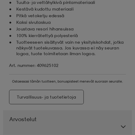
Tuulta- ja vettähylkivä pintamateriaali
Kestävä kudottu materiaali
Pitkä vetoketju edessä
Kaksi sivutaskua
Joustava resori hihansuissa
100% kierrätettyä polyesteriä
Tuotteeseen sisältyvät vain ne yksityiskohdat, jotka
näkyvät tuotekuvassa. Jos kuvassa ei näy seuran
logoa, tuote toimitetaan ilman logoa.
Art. nummer: 409625102
Ostaessasi tämän tuotteen, bonuspisteet menevät suoraan seuralle.
Turvallisuus- ja tuotetietoja
Arvostelut