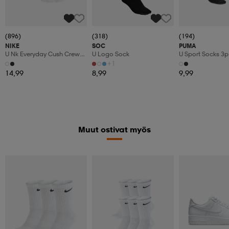
(896)
(318)
(194)
NIKE
SOC
PUMA
U Nk Everyday Cush Crew
U Logo Sock
U Sport Socks 3p
3pr
+1
14,99
8,99
9,99
Muut ostivat myös