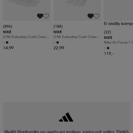
Ei sisälly kamp
(896)
(188)
NIKE
NIKE
(22)
U Nk Everyday Cush Crew
U Nk Everyday Cush Crew
NIKE
3pr
6pr-Bd
Nike Air Force 1 
Shoes
14,99
22,99
119,-
Meillä Stadiumilla on useita eri malleja, joista voit valita. Täältä