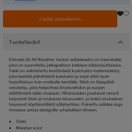
aatteet
tarvikkeet
set
tarvikkeet
aatteet
Lisää ostoskoriin
olasit
asut
set
Tuotetiedot
set
it
a
Entrada 26 All Weather Jacket adidakselta on treenitakki,
joka on suunniteltu jalkapalloon kaikissa sääolosuhteissa.
Takki on valmistettu kestävästä kudotusta materiaalista,
joka kestää päivittäistä kulutusta ja sopii yhtä hyvin
asut
huolto
asut
harjoitteluun kuin matkalle kentälle. Siinä on täyspitkä
vetoketju, joka helpottaa ilmanvaihdon ja suojan
säätämistä sään mukaan. Hihansuiden joustavat resorit
tarjoavat tiiviin ja mukavan istuvuuden, ja kaksi sivutaskua
it
it
tarjoavat käytännöllistä säilytystilaa. Painettu adidas-logo
rinnassa antaa designille urheilullisen ilmeen.
Takki
huolto
huolto
Miesten koot