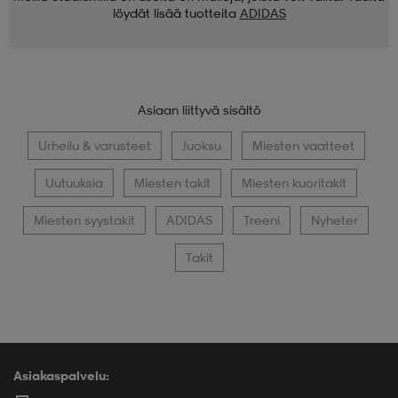
löydät lisää tuotteita
ADIDAS
Asiaan liittyvä sisältö
Urheilu & varusteet
Juoksu
Miesten vaatteet
Uutuuksia
Miesten takit
Miesten kuoritakit
Miesten syystakit
ADIDAS
Treeni
Nyheter
Takit
Asiakaspalvelu: