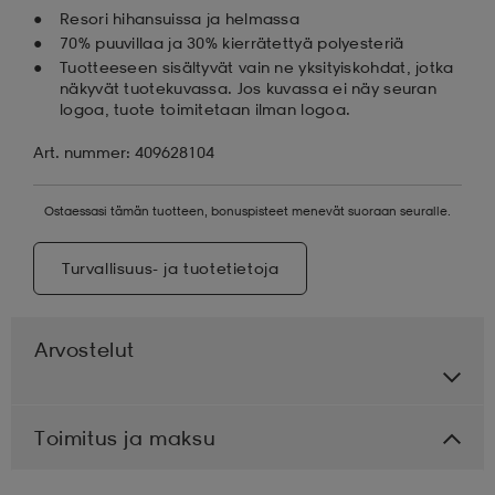
Resori hihansuissa ja helmassa
70% puuvillaa ja 30% kierrätettyä polyesteriä
Tuotteeseen sisältyvät vain ne yksityiskohdat, jotka
näkyvät tuotekuvassa. Jos kuvassa ei näy seuran
logoa, tuote toimitetaan ilman logoa.
Art. nummer: 409628104
Ostaessasi tämän tuotteen, bonuspisteet menevät suoraan seuralle.
Turvallisuus- ja tuotetietoja
Arvostelut
Toimitus ja maksu