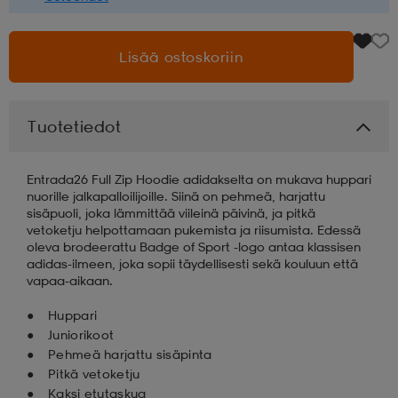
aatteet
tarvikkeet
set
tarvikkeet
aatteet
Lisää ostoskoriin
olasit
asut
set
Tuotetiedot
set
it
a
Entrada26 Full Zip Hoodie adidakselta on mukava huppari
nuorille jalkapalloilijoille. Siinä on pehmeä, harjattu
sisäpuoli, joka lämmittää viileinä päivinä, ja pitkä
vetoketju helpottamaan pukemista ja riisumista. Edessä
asut
huolto
asut
oleva brodeerattu Badge of Sport -logo antaa klassisen
adidas-ilmeen, joka sopii täydellisesti sekä kouluun että
vapaa-aikaan.
it
it
Huppari
Juniorikoot
Pehmeä harjattu sisäpinta
huolto
huolto
Pitkä vetoketju
Kaksi etutaskua