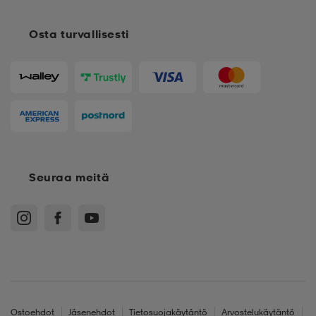
Osta turvallisesti
Seuraa meitä
Ostoehdot
Jäsenehdot
Tietosuojakäytäntö
Arvostelukäytäntö