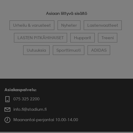
Asiaan liittyvä sisältö
Urheilu & varusteet
Nyheter
Lastenvaatteet
LASTEN PITKÄHIHAISET
Hupparit
Treeni
Uutuuksia
Sporttimuoti
ADIDAS
Asiakaspalvelu:
075 325 2200
info.fi@stadium.fi
Maanantai-perjantai 10.00-14.00