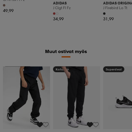
ADIDAS
ADIDAS ORIGIN
J Clgt Fl Fz
J Firebird Lo Tt
49,99
34,99
31,99
Muut ostivat myös
Kampanja -25%
Katso hintaa
Superdeal