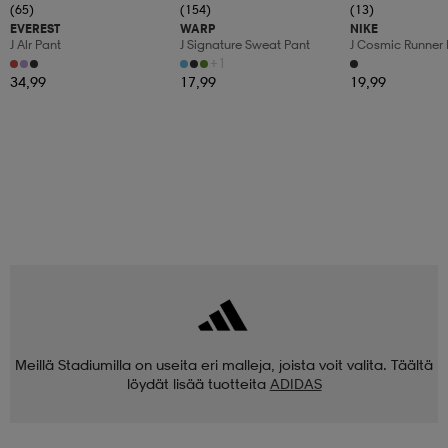
(65)
(154)
(13)
EVEREST
WARP
NIKE
J Alr Pant
J Signature Sweat Pant
J Cosmic Runner 
+1
34,99
17,99
19,99
Meillä Stadiumilla on useita eri malleja, joista voit valita. Täältä
löydät lisää tuotteita
ADIDAS