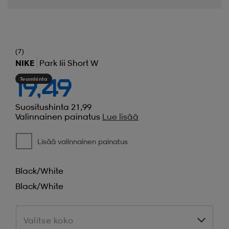
(7)
NIKE
Park Iii Short W
Teamhinta
19,49
Suositushinta 21,99
Valinnainen painatus
Lue lisää
Lisää valinnainen painatus
Black/white
Black/white
Valitse koko
Valitse koko