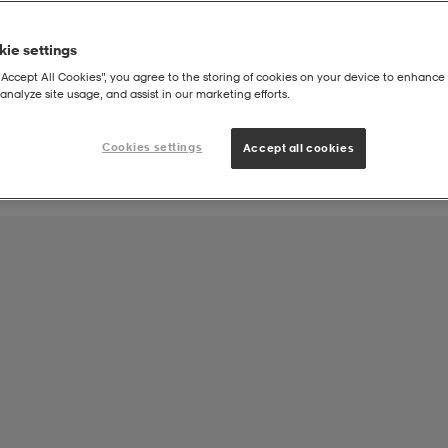
ie settings
Joukkueen tuote:
“Accept All Cookies”, you agree to the storing of cookies on your device to enhance 
Hercules Juniorit Jalkapallo
analyze site usage, and assist in our marketing efforts.
Cookies settings
Accept all cookies