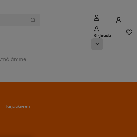
Kirjaudu
ymälämme
Tarjoukseen