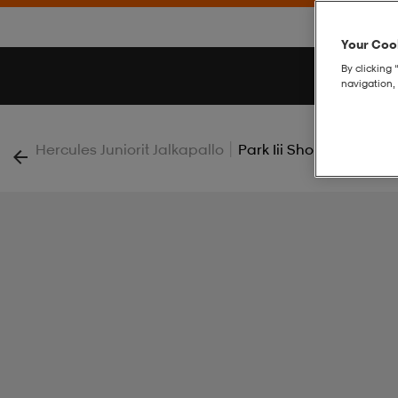
Your Cook
By clicking 
navigation, 
|
Hercules Juniorit Jalkapallo
Park Iii Short W