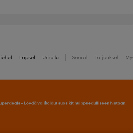
iehet
Lapset
Urheilu
Seurat
Tarjoukset
My
uperdeals – Löydä valikoidut suosikit huippuedulliseen hintaan.