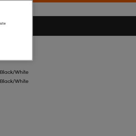
site
Black/white
Black/white