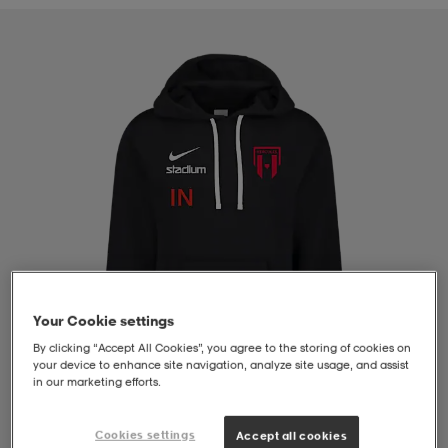
liivit
ikengät
t & pikeepaidat
ikengät
t
saappaat
ingkengät
t
ingkengät
at ja topit
elikengät
dat
engät
engät
t & pikeepaidat
allokengät
t & pikeepaidat
ilykengät
 ja otsapannat
ilykengät
-/Tennis-kengät
Your Cookie settings
t & mekot
andy-/Käsipallo-kengät
eet & lapaset
andy-/Käsipallo-kengät
t & mekot
ikengät
By clicking “Accept All Cookies”, you agree to the storing of cookies on
your device to enhance site navigation, analyze site usage, and assist
in our marketing efforts.
allokengät
allokengät
engät
1
/
4
Cookies settings
Accept all cookies