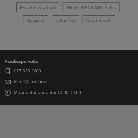
Miesten vaatteet
MIESTEN PITKÄHIHAISET
Hupparit
Uutuuksia
Sporttimuoti
Asiakaspalvelu:
075 325 2200
info.fi@stadium.fi
Maanantai-perjantai 10.00-14.00