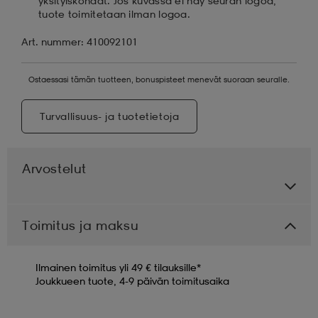
yksityiskohdat. Jos kuvassa ei näy seuran logoa,
tuote toimitetaan ilman logoa.
Art. nummer: 410092101
Ostaessasi tämän tuotteen, bonuspisteet menevät suoraan seuralle.
Turvallisuus- ja tuotetietoja
Arvostelut
Toimitus ja maksu
Ilmainen toimitus yli 49 € tilauksille*
Joukkueen tuote, 4-9 päivän toimitusaika