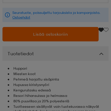
aatteet
tarvikkeet
set
tarvikkeet
aatteet
Seuratuote, poissuljettu tarjouksista ja kampanjoista.
Ostoehdot
olasit
asut
set
Lisää ostoskoriin
set
it
a
Tuotetiedot
asut
huolto
asut
Huppari
Miesten koot
Pehmeä harjattu sisäpinta
Hupussa kiristysnyöri
it
it
Kengurutasku edessä
Resori hihansuissa ja helmassa
80% puuvillaa ja 20% polyesteriä
huolto
huolto
Tuotteeseen sisältyvät vain tuotekuvassa näkyvät