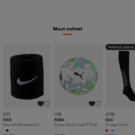
Muut ostivat
Valitse 2, maksa
(37)
(18)
(318)
NIKE
PUMA
SOC
Swoosh Wristband 2
Puma Orbita Cup Pl Thrill
U Logo Sock
+1