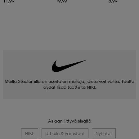
11,99
19,99
8,99
Meillä Stadiumilla on useita eri malleja, joista voit valita. Täältä
löydät lisää tuotteita
NIKE
Asiaan liittyvä sisältö
NIKE
Urheilu & varusteet
Nyheter